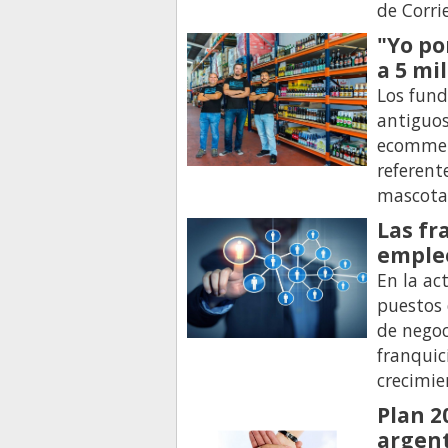
de Corri
"Yo po
a 5 mi
Los fund
antiguos
ecommer
referent
mascota
Las fr
empleo
En la ac
puestos 
de negoc
franquic
crecimie
Plan 2
argen