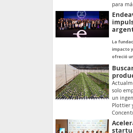
para má
Endeav
impul
argen
La fundac
impacto y
ofreció u
Busca
produc
Actualm
solo emp
un ingen
Plottier
Concent
Aceler
startu