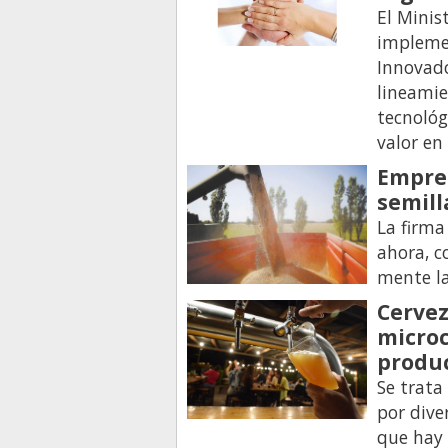
El Minis
impleme
Innovado
lineamie
tecnológ
valor en
Empres
semill
La firma 
ahora, c
mente la
Cervez
microc
produ
Se trata
por dive
que hay 