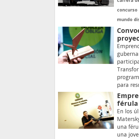
carrera de
concurso 
mundo dis
Convo
proyec
Emprend
guberna
particip
Transfor
program
para res
Empren
férula
En los ú
Matersky
una féru
una jove