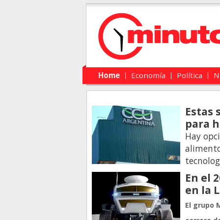
Main menu
Skip to primary content
Skip to secondary content
Home
Economía
Política
N
Estas 
para h
Hay opci
alimento
tecnolog
En el 
en la 
El grupo 