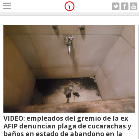
Home
A Motor
Viernes 07.08.2026
Alerta
Anticipo
Campo
Carrera & Emprendedores
Club House
Coleccionistas
Con Estilo
De Bolsillo
VIDEO: empleados del gremio de la ex
Diarios de Argentina
AFIP denuncian plaga de cucarachas y
baños en estado de abandono en la
Diarios del Mundo