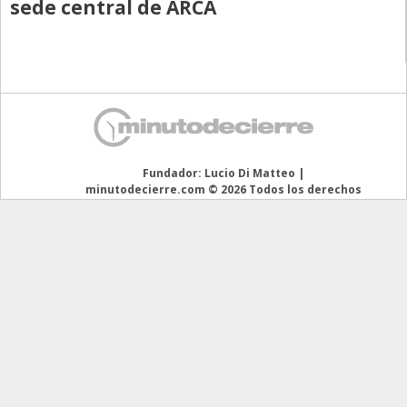
sede central de ARCA
Directivos
Ecología y Ambiente
Economía
El Experto
El Innovador
Fundador: Lucio Di Matteo |
El Precio Que Yo Ví
minutodecierre.com © 2026 Todos los derechos
reservados
Entrevista
Entrevista Exclusiva
Finanzas
Gastronomia
Internacionales
La Opinión del Director
Legales