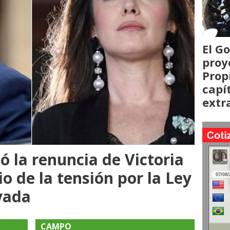
El G
proy
Prop
capí
extr
ó la renuncia de Victoria
io de la tensión por la Ley
vada
CAMPO