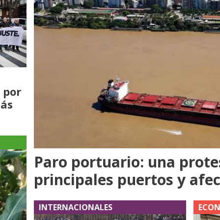
 por
más
Paro portuario: una prote
principales puertos y afe
INTERNACIONALES
ECO