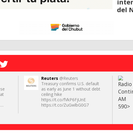
inte
del 
Reuters
@Reuters
Treasury confirms U.S. default
ese
as early as June 1 without debt
at
ceiling hike
s
https://t.co/fVkP6FjUnE
a…
https://t.co/ZuGwlbG0G7