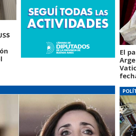
US$
ión
El pa
l
Arge
Vati
fech
POLÍ