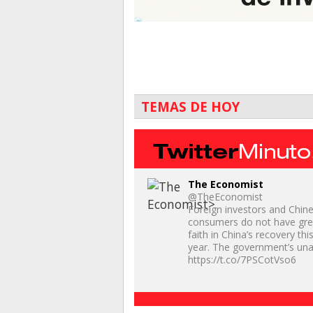
TEMAS DE HOY
The Economist
@TheEconomist
Foreign investors and Chin
consumers do not have gre
faith in China’s recovery thi
year. The government’s un
https://t.co/7PSCotVso6