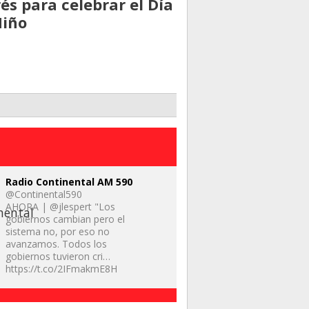
rés para celebrar el Día
Niño
Radio Continental AM 590
@Continental590
AHORA | @jlespert "Los
gobiernos cambian pero el
sistema no, por eso no
avanzamos. Todos los
gobiernos tuvieron cri…
https://t.co/2IFmakmE8H