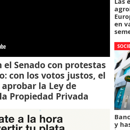
Las 
agro
Euro
en v
seme
SOCI
n el Senado con protestas
: con los votos justos, el
 aprobar la Ley de
 la Propiedad Privada
Banc
y ha