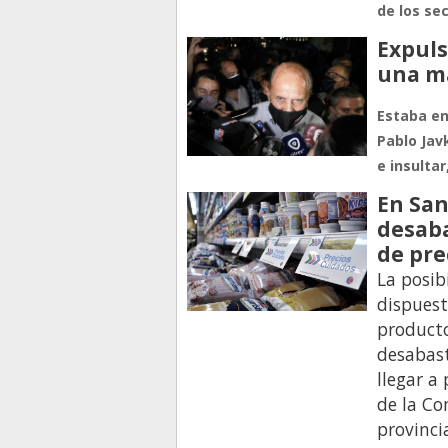
de los se
Expuls
una ma
Estaba en
Pablo Jav
e insultar
En San
desab
de pre
La posib
dispuest
product
desabast
llegar a
de la Co
provinci