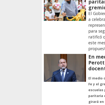
parita
gremi
El Gobie
a celebr
represen
para seg
ratificó
este mes
propues
En med
Perott
docent
El medio d
Fe y el g
escuelas 
paritaria 
girará en