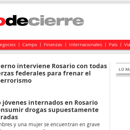
egocios
Campo
Finanzas
Internacionales
País
Vi
ierno interviene Rosario con todas
LO M
erzas federales para frenar el
terrorismo
 jóvenes internados en Rosario
consumir drogas supuestamente
eradas
bres y una mujer se encuentran en grave