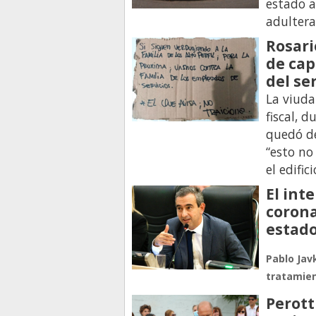
estado 
adultera
Rosari
de cap
del se
La viuda
fiscal, 
quedó de
“esto no
el edifi
El int
corona
estad
Pablo Jav
tratamien
Perott