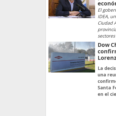
econó
El gober
IDEA, un
Ciudad A
provinci
sectore
Dow Ch
confir
Loren
La deci
una reu
confirm
Santa F
en el c