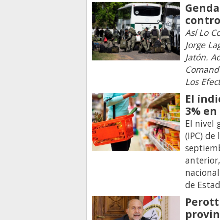
Gendar
contro
Así Lo C
Jorge La
Jatón. 
Comando
Los Efec
El índ
3% en 
El nivel
(IPC) de
septiem
anterior
nacional
de Estad
Perott
provin