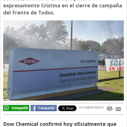
expresamente Cristina en el cierre de campaña
Directivos
del Frente de Todos.
Ecología y Ambiente
Economía
El Experto
El Innovador
El Precio Que Yo Ví
Entrevista
Entrevista Exclusiva
Finanzas
Gastronomia
Internacionales
0 COMENTARIOS
La Opinión del Director
Dow Chemical confirmó hoy oficialmente que
Legales