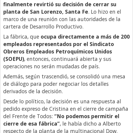
finalmente revirtió su decisión de cerrar su
Libro de Quejas
planta de San Lorenzo, Santa Fe
. Lo hizo en el
marco de una reunión con las autoridades de la
Medios
cartera de Desarrollo Productivo.
Millonarios
La fábrica, que
ocupa directamente a más de 200
Minuto Lanzamiento
empleados representados por el Sindicato
Negocios
Obreros Empleados Petroquímicos Unidos
(SOEPU)
, entonces, continuará abierta y sus
Opinion
operaciones no serán mudadas de país.
País
Además, según trascendió, se consolidó una mesa
Política
de diálogo para poder negociar los detalles
derivados de la decisión.
Publicidad y Marketing
Desde lo político, la decisión es una respuesta al
Real Estate y Propiedades
pedido expreso de Cristina en el cierre de campaña
Responsabilidad Social
del Frente de Todos:
“No podemos permitir el
cierre de esa fábrica”
, le había dicho a Alberto
Salidas
respecto de la planta de la multinacional Dow.