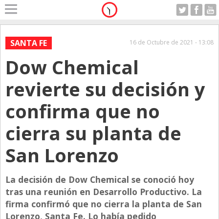
Home
A Motor
SANTA FE
16 de Octubre de 2021 - 13:08
Viernes 07.08.2026
Dow Chemical
Alerta
Anticipo
revierte su decisión y
Campo
confirma que no
Carrera & Emprendedores
cierra su planta de
Club House
Coleccionistas
San Lorenzo
Con Estilo
La decisión de Dow Chemical se conoció hoy
De Bolsillo
tras una reunión en Desarrollo Productivo. La
Diarios de Argentina
firma confirmó que no cierra la planta de San
Diarios del Mundo
Lorenzo, Santa Fe. Lo había pedido