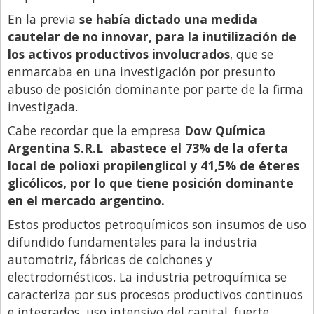
Santa Fe
En la previa
se había dictado una medida
Show Business
cautelar de no innovar, para la inutilización de
Sociedad
los activos productivos involucrados
, que se
enmarcaba en una investigación por presunto
Tecnología
abuso de posición dominante por parte de la firma
Tendencias
investigada.
Viajes
Cabe recordar que la empresa
Dow Química
Argentina S.R.L abastece el 73% de la oferta
local de polioxi propilenglicol y 41,5% de éteres
glicólicos, por lo que tiene posición dominante
en el mercado argentino.
Estos productos petroquímicos son insumos de uso
difundido fundamentales para la industria
automotriz, fábricas de colchones y
electrodomésticos. La industria petroquímica se
caracteriza por sus procesos productivos continuos
e integrados, uso intensivo del capital, fuerte