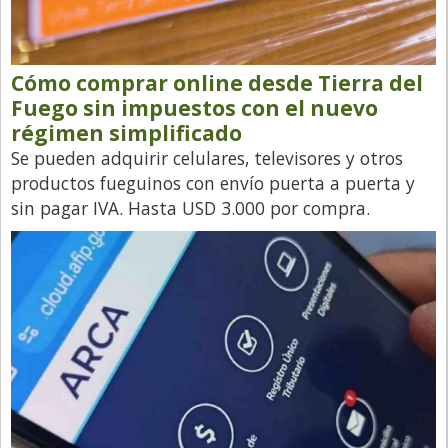
Libro de Quejas
Medios
Cómo comprar online desde Tierra del
Millonarios
Fuego sin impuestos con el nuevo
régimen simplificado
Minuto Lanzamiento
Se pueden adquirir celulares, televisores y otros
Negocios
productos fueguinos con envío puerta a puerta y
Opinion
sin pagar IVA. Hasta USD 3.000 por compra.
País
Política
Publicidad y Marketing
Real Estate y Propiedades
Responsabilidad Social
Salidas