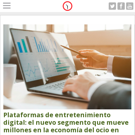
Home
A Motor
Sabado 08.08.2026
Alerta
Anticipo
Campo
Carrera & Emprendedores
Club House
Coleccionistas
Con Estilo
De Bolsillo
Plataformas de entretenimiento
Diarios de Argentina
digital: el nuevo segmento que mueve
millones en la economía del ocio en
Diarios del Mundo