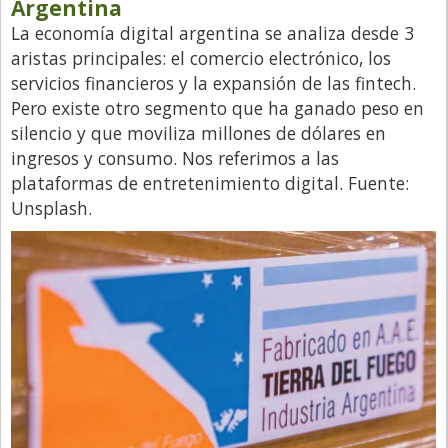
Argentina
Directivos
La economía digital argentina se analiza desde 3
aristas principales: el comercio electrónico, los
Ecología y Ambiente
servicios financieros y la expansión de las fintech.
Economía
Pero existe otro segmento que ha ganado peso en
El Experto
silencio y que moviliza millones de dólares en
ingresos y consumo. Nos referimos a las
El Innovador
plataformas de entretenimiento digital. Fuente:
El Precio Que Yo Ví
Unsplash.
Entrevista
Entrevista Exclusiva
Finanzas
Gastronomia
Internacionales
La Opinión del Director
Legales