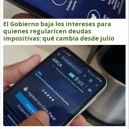
Santa Fe
Show Business
Sociedad
El Gobierno baja los intereses para
quienes regularicen deudas
Tecnología
impositivas: qué cambia desde julio
Tendencias
Viajes