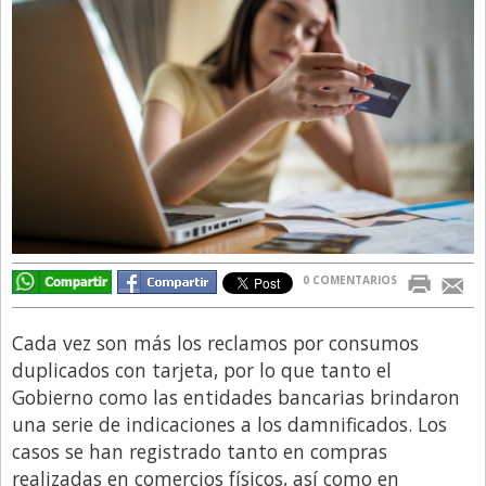
Directivos
Ecología y Ambiente
Economía
El Experto
El Innovador
El Precio Que Yo Ví
Entrevista
0 COMENTARIOS
Entrevista Exclusiva
Finanzas
Cada vez son más los reclamos por consumos
Gastronomia
duplicados con tarjeta, por lo que tanto el
Gobierno como las entidades bancarias brindaron
Internacionales
una serie de indicaciones a los damnificados. Los
La Opinión del Director
casos se han registrado tanto en compras
realizadas en comercios físicos, así como en
Legales