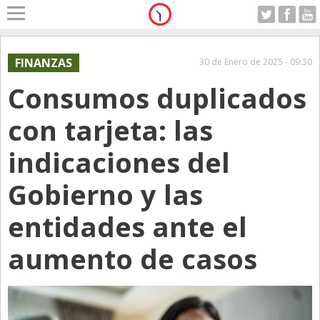
Home
A Motor
FINANZAS
30 de Enero de 2025 - 09:30
Jueves 06.08.2026
Consumos duplicados
Alerta
Anticipo
con tarjeta: las
Campo
indicaciones del
Carrera & Emprendedores
Gobierno y las
Club House
Coleccionistas
entidades ante el
Con Estilo
aumento de casos
De Bolsillo
Diarios de Argentina
Diarios del Mundo