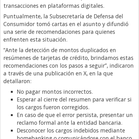
transacciones en plataformas digitales.
Libro de Quejas
Puntualmente, la Subsecretaría de Defensa del
Medios
Consumidor tomó cartas en el asunto y difundió
Millonarios
una serie de recomendaciones para quienes
enfrenten esta situación.
Minuto Lanzamiento
“Ante la detección de montos duplicados en
Negocios
resúmenes de tarjetas de crédito, brindamos estas
Opinion
recomendaciones con los pasos a seguir”, indicaron
a través de una publicación en X, en la que
País
detallaron:
Política
No pagar montos incorrectos.
Publicidad y Marketing
Esperar al cierre del resumen para verificar si
los cargos fueron corregidos.
Real Estate y Propiedades
En caso de que el error persista, presentar un
Responsabilidad Social
reclamo formal ante la entidad bancaria.
Salidas
Desconocer los cargos indebidos mediante
homebanking o comunicándose con el banco