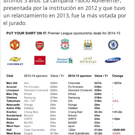
últimos 3 años. La campaña ?Socio Adherente?,
presentada por la institución en 2012 y que tuvo
Libro de Quejas
un relanzamiento en 2013, fue la más votada por
Medios
el jurado.
Millonarios
Minuto Lanzamiento
Negocios
Opinion
País
Política
Publicidad y Marketing
Real Estate y Propiedades
Responsabilidad Social
Salidas