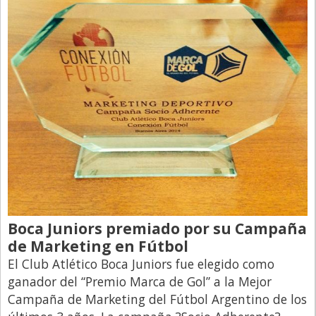
Directivos
Ecología y Ambiente
Economía
El Experto
El Innovador
El Precio Que Yo Ví
Entrevista
Entrevista Exclusiva
Finanzas
Boca Juniors premiado por su Campaña
Gastronomia
de Marketing en Fútbol
El Club Atlético Boca Juniors fue elegido como
Internacionales
ganador del “Premio Marca de Gol” a la Mejor
La Opinión del Director
Campaña de Marketing del Fútbol Argentino de los
Legales