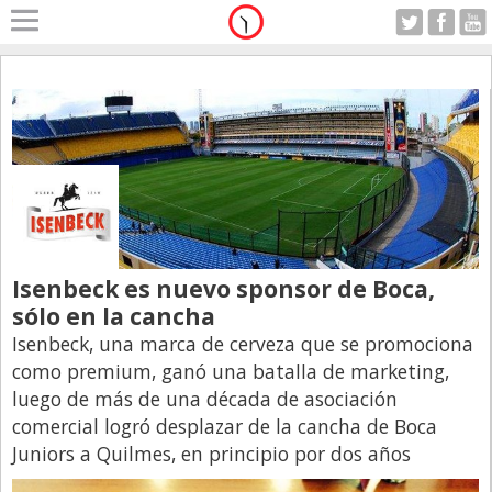
Home
A Motor
Domingo 09.08.2026
Alerta
Anticipo
Campo
Carrera & Emprendedores
Isenbeck es nuevo sponsor de Boca,
Club House
sólo en la cancha
Coleccionistas
Isenbeck, una marca de cerveza que se promociona
Con Estilo
como premium, ganó una batalla de marketing,
luego de más de una década de asociación
De Bolsillo
comercial logró desplazar de la cancha de Boca
Diarios de Argentina
Juniors a Quilmes, en principio por dos años
Diarios del Mundo