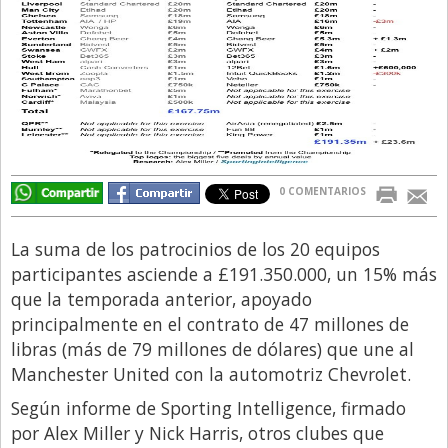
Directivos
Ecología y Ambiente
Economía
El Experto
El Innovador
0 COMENTARIOS
El Precio Que Yo Ví
Entrevista
La suma de los patrocinios de los 20 equipos
Entrevista Exclusiva
participantes asciende a £191.350.000, un 15% más
que la temporada anterior, apoyado
Finanzas
principalmente en el contrato de 47 millones de
Gastronomia
libras (más de 79 millones de dólares) que une al
Manchester United con la automotriz Chevrolet.
Internacionales
Según informe de Sporting Intelligence, firmado
La Opinión del Director
por Alex Miller y Nick Harris, otros clubes que
Legales