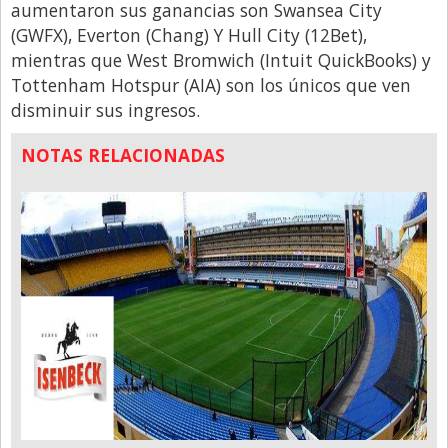
aumentaron sus ganancias son Swansea City
Libro de Quejas
(GWFX), Everton (Chang) Y Hull City (12Bet),
mientras que West Bromwich (Intuit QuickBooks) y
Medios
Tottenham Hotspur (AIA) son los únicos que ven
Millonarios
disminuir sus ingresos.
Minuto Lanzamiento
NOTAS RELACIONADAS
Negocios
Opinion
País
Política
Publicidad y Marketing
Real Estate y Propiedades
Responsabilidad Social
Salidas