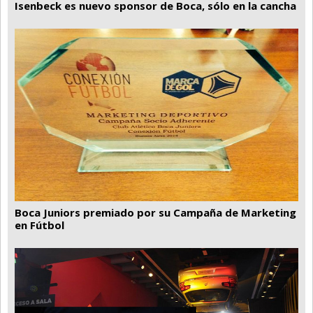
Santa Fe
Isenbeck es nuevo sponsor de Boca, sólo en la cancha
Show Business
Sociedad
Tecnología
Tendencias
Viajes
Boca Juniors premiado por su Campaña de Marketing
en Fútbol