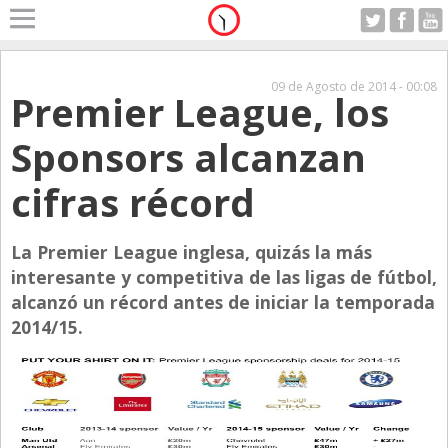
Home
A Motor
09 de Agosto de 2014 - 00:08
Premier League, los
Jueves 06.08.2026
Alerta
Sponsors alcanzan
Anticipo
cifras récord
Campo
Carrera & Emprendedores
La Premier League inglesa, quizás la más
Club House
interesante y competitiva de las ligas de fútbol,
Coleccionistas
alcanzó un récord antes de iniciar la temporada
2014/15.
Con Estilo
De Bolsillo
Diarios de Argentina
Diarios del Mundo