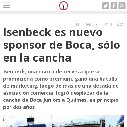
Home
A Motor
11 de Febrero de 2015 - 10:02
Isenbeck es nuevo
Viernes 07.08.2026
Alerta
sponsor de Boca, sólo
Anticipo
en la cancha
Campo
Carrera & Emprendedores
Isenbeck, una marca de cerveza que se
Club House
promociona como premium, ganó una batalla
Coleccionistas
de marketing, luego de más de una década de
asociación comercial logró desplazar de la
Con Estilo
cancha de Boca Juniors a Quilmes, en principio
De Bolsillo
por dos años
Diarios de Argentina
Diarios del Mundo