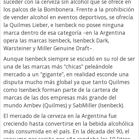
Santa Fe
suceder con la cerveza sin alcohol que se ofrece en
los palcos de la Bombonera. Frente a la prohibición
Show Business
de vender alcohol en eventos deportivos, se ofrecía
Sociedad
la Quilmes Lieber, e Isenbeck no posee ninguna
marca dentro de esa categoría –en la Argentina
Tecnología
opera las marcas Isenbeck, Isenbeck Dark,
Tendencias
Warsteiner y Miller Genuine Draft–.
Viajes
Aunque Isenbeck siempre se escudó en su rol de ser
una de las marcas más “chicas” peleándole
mercado a un “gigante”, en realidad esconde una
disputa mucho más global ya que tanto Quilmes
como Isenbeck forman parte de la cartera de
marcas de las dos empresas más grande del
mundo Ambev (Quilmes) y SabMiller (Isenbeck).
El mercado de la cerveza en la Argentina fue
creciendo hasta convertirse en la bebida alcohólica
más consumida en el país. En la década del 90, el
consumo per capita por año rondaba los 19 litros,