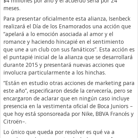
$4 millones por año y el acuerdo sería por 24
meses.
Libro de Quejas
Para presentar oficialmente esta alianza, Isenbeck
Medios
realizará el Día de los Enamorados una acción que
Millonarios
“apelará a lo emoción asociada al amor y el
romance y haciendo hincapié en el sentimiento
Minuto Lanzamiento
que une a un club con sus fanáticos”. Esta acción es
Negocios
el puntapié inicial de la alianza que se desarrollará
Opinion
durante 2015 y presentará nuevas acciones que
involucra particularmente a los hinchas.
País
“Están en estudio otras acciones de marketing para
Política
este año”, especificaron desde la cervecería, pero se
Publicidad y Marketing
encargaron de aclarar que en ningún caso incluye
presencia en la vestimenta oficial de Boca Juniors –
Real Estate y Propiedades
que hoy está sponsoreada por Nike, BBVA Francés y
Responsabilidad Social
Citroën–.
Salidas
Lo único que queda por resolver es qué va a