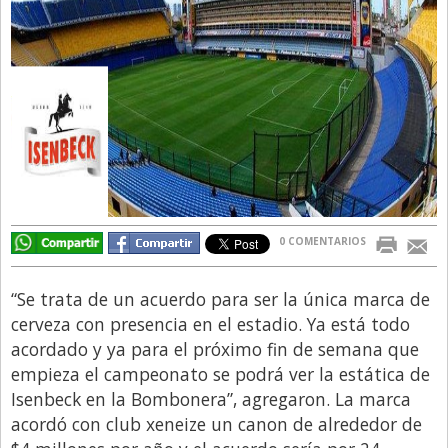
Directivos
Ecología y Ambiente
Economía
El Experto
El Innovador
El Precio Que Yo Ví
Entrevista
0 COMENTARIOS
Entrevista Exclusiva
“Se trata de un acuerdo para ser la única marca de
Finanzas
cerveza con presencia en el estadio. Ya está todo
Gastronomia
acordado y ya para el próximo fin de semana que
empieza el campeonato se podrá ver la estática de
Internacionales
Isenbeck en la Bombonera”, agregaron. La marca
La Opinión del Director
acordó con club xeneize un canon de alrededor de
Legales