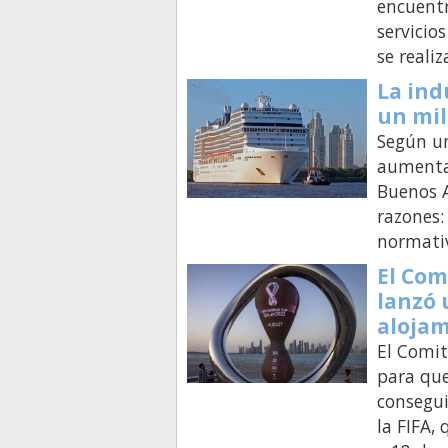
encuentr
servicio
se reali
La ind
un mil
Según un
aumentar
Buenos A
razones:
normati
El Com
lanzó 
alojam
El Comit
para qu
consegui
la FIFA,