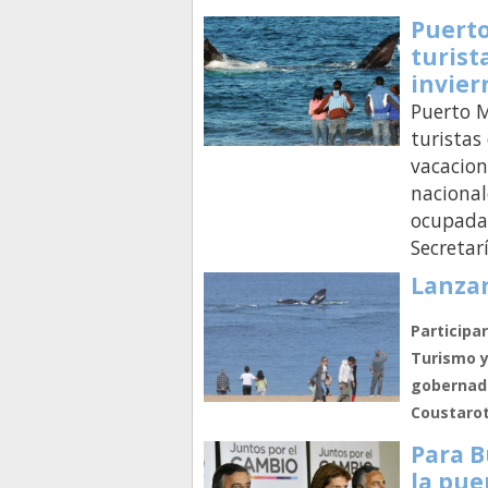
Puert
turist
invier
Puerto M
turistas
vacacion
nacional
ocupadas
Secretar
Lanzar
Participa
Turismo y
gobernado
Coustarot
Para B
la pue