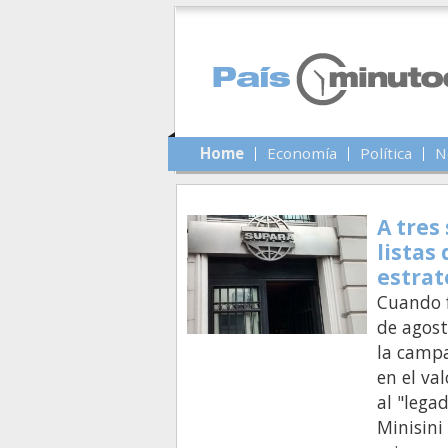
Main menu
Skip to primary content
Skip to secondary content
Home
Economía
Política
N
A tres
listas
estrat
Cuando f
de agost
la campa
en el val
al "lega
Minisini