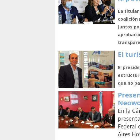
La titula
coalición
Juntos po
aprobació
transpare
El tur
El presid
estructur
que no p
Presen
Neowo
En la Cá
presenta
Federal 
Aires Ho