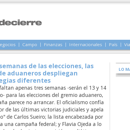
egocios
Campo
Finanzas
Internacionales
País
Vi
 semanas de las elecciones, las
LO M
 de aduaneros despliegan
egias diferentes
altan apenas tres semanas -serán el 13 y 14
o- para las elecciones del gremio aduanero,
ña parece no arrancar. El oficialismo confía
or de las últimas victorias judiciales y apela
do" de Carlos Sueiro; la lista encabezada por
 a una campaña federal; y Flavia Ojeda a lo