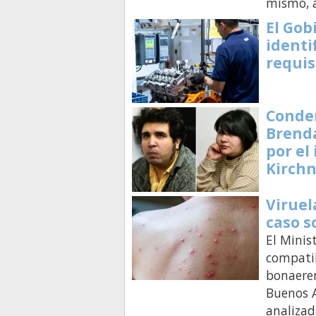
mismo, 
El Gob
identi
requis
Conde
Brenda
por el
Kirch
Viruel
caso s
El Minis
compatib
bonaeren
Buenos A
analizad