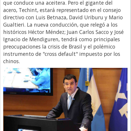
que conduce una aceitera. Pero el gigante del
Libro de Quejas
acero, Techint, estará representado en el consejo
directivo con Luis Betnaza, David Uriburu y Mario
Medios
Gualtieri. La nueva conducción, que relegó a los
Millonarios
históricos Héctor Méndez; Juan Carlos Sacco y José
Ignacio de Mendiguren, tendrá como principales
Minuto Lanzamiento
preocupaciones la crisis de Brasil y el polémico
Negocios
instrumento de "cross default" impuesto por los
Opinion
chinos.
País
Política
Publicidad y Marketing
Real Estate y Propiedades
Responsabilidad Social
Salidas