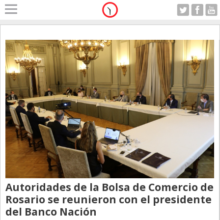
Home
A Motor
Jueves 06.08.2026
Alerta
Anticipo
Campo
Carrera & Emprendedores
Club House
Coleccionistas
Con Estilo
De Bolsillo
Autoridades de la Bolsa de Comercio de
Diarios de Argentina
Rosario se reunieron con el presidente
del Banco Nación
Diarios del Mundo