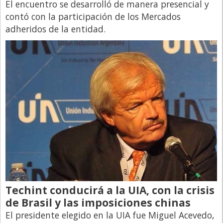
El encuentro se desarrolló de manera presencial y
Directivos
contó con la participación de los Mercados
adheridos de la entidad.
Ecología y Ambiente
Economía
El Experto
El Innovador
El Precio Que Yo Ví
Entrevista
Entrevista Exclusiva
Finanzas
Gastronomia
Internacionales
Techint conducirá a la UIA, con la crisis
de Brasil y las imposiciones chinas
La Opinión del Director
El presidente elegido en la UIA fue Miguel Acevedo,
Legales