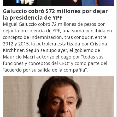
Santa Fe
Show Business
Galuccio cobró $72 millones por dejar
la presidencia de YPF
Sociedad
Miguel Galuccio cobró 72 millones de pesos por
Tecnología
dejar la presidencia de YPF, una suma percibida en
concepto de indemnización, tras conducir, entre
Tendencias
2012 y 2015, la petrolera estatizada por Cristina
Viajes
Kirchhner. Según se supo ayer, el gobierno de
Mauricio Macri autorizó el pago por “todas sus
funciones y conceptos del CEO” y como parte del
“acuerdo por su salida de la compañía”.