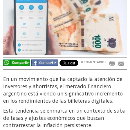
Directivos
Ecología y Ambiente
Economía
El Experto
El Innovador
El Precio Que Yo Ví
0 COMENTARIOS
Entrevista
Entrevista Exclusiva
En un movimiento que ha captado la atención de
inversores y ahorristas, el mercado financiero
Finanzas
argentino está viendo un significativo incremento
Gastronomia
en los rendimientos de las billeteras digitales.
Internacionales
Esta tendencia se enmarca en un contexto de suba
de tasas y ajustes económicos que buscan
La Opinión del Director
contrarrestar la inflación persistente.
Legales