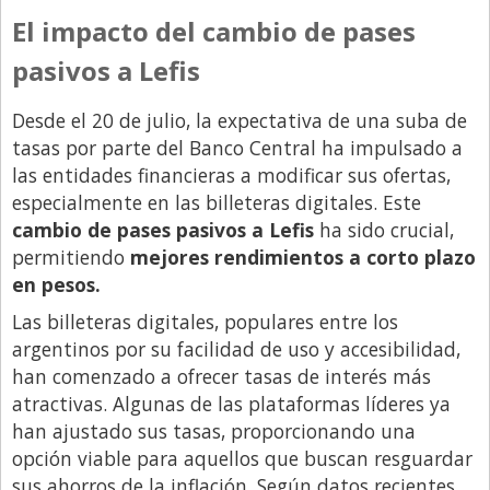
El impacto del cambio de pases
Libro de Quejas
pasivos a Lefis
Medios
Millonarios
Desde el 20 de julio, la expectativa de una suba de
tasas por parte del Banco Central ha impulsado a
Minuto Lanzamiento
las entidades financieras a modificar sus ofertas,
Negocios
especialmente en las billeteras digitales. Este
Opinion
cambio de pases pasivos a Lefis
ha sido crucial,
permitiendo
mejores rendimientos a corto plazo
País
en pesos.
Política
Las billeteras digitales, populares entre los
Publicidad y Marketing
argentinos por su facilidad de uso y accesibilidad,
han comenzado a ofrecer tasas de interés más
Real Estate y Propiedades
atractivas. Algunas de las plataformas líderes ya
Responsabilidad Social
han ajustado sus tasas, proporcionando una
Salidas
opción viable para aquellos que buscan resguardar
sus ahorros de la inflación. Según datos recientes,