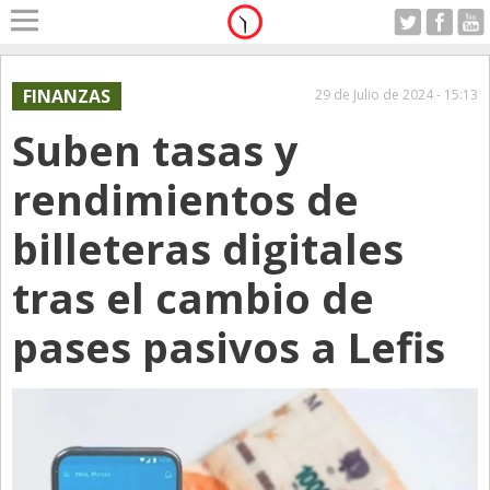
Home
A Motor
FINANZAS
29 de Julio de 2024 - 15:13
Domingo 09.08.2026
Suben tasas y
Alerta
Anticipo
rendimientos de
Campo
billeteras digitales
Carrera & Emprendedores
tras el cambio de
Club House
Coleccionistas
pases pasivos a Lefis
Con Estilo
De Bolsillo
Diarios de Argentina
Diarios del Mundo