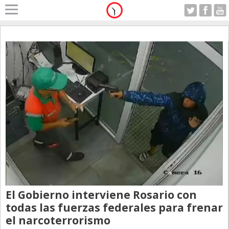
Home
A Motor
Sabado 08.08.2026
Alerta
Anticipo
Campo
Carrera & Emprendedores
Club House
Coleccionistas
Con Estilo
De Bolsillo
El Gobierno interviene Rosario con
Diarios de Argentina
todas las fuerzas federales para frenar
el narcoterrorismo
Diarios del Mundo