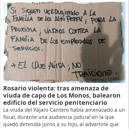
Libro de Quejas
Medios
Millonarios
Minuto Lanzamiento
Negocios
Opinion
País
Política
Rosario violenta: tras amenaza de
Publicidad y Marketing
viuda de capo de Los Monos, balearon
Real Estate y Propiedades
edificio del servicio penitenciario
La viuda del Pájaro Cantero había amenazado a un
Responsabilidad Social
fiscal, durante una audiencia judicial en la que
Salidas
quedó detenida junto a su hijo, al advertirle que