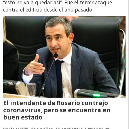
Santa Fe
“esto no va a quedar así”. Fue el tercer ataque
contra el edificio desde el año pasado.
Show Business
Sociedad
Tecnología
Tendencias
Viajes
El intendente de Rosario contrajo
coronavirus, pero se encuentra en
buen estado