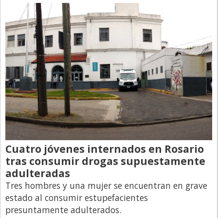
Directivos
Ecología y Ambiente
Economía
El Experto
El Innovador
El Precio Que Yo Ví
Entrevista
Entrevista Exclusiva
Cuatro jóvenes internados en Rosario
Finanzas
tras consumir drogas supuestamente
Gastronomia
adulteradas
Internacionales
Tres hombres y una mujer se encuentran en grave
estado al consumir estupefacientes
La Opinión del Director
presuntamente adulterados.
Legales