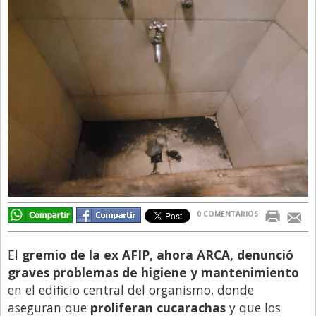
Directivos
Ecología y Ambiente
Economía
El Experto
El Innovador
El Precio Que Yo Ví
Entrevista
Entrevista Exclusiva
Finanzas
0 COMENTARIOS
Gastronomia
El
gremio de la ex AFIP, ahora ARCA, denunció
Internacionales
graves problemas de higiene y mantenimiento
La Opinión del Director
en el edificio central del organismo, donde
aseguran que
proliferan cucarachas
y que los
Legales