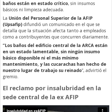
baños están en estado crítico
, sin insumos
Libro de Quejas
básicos ni limpieza adecuada.
Medios
La
Unión del Personal Superior de la AFIP
(Upsafip)
difundió un comunicado en el que se
Millonarios
detalla que la situación afecta tanto a empleados
Minuto Lanzamiento
como a contribuyentes que concurren diariamente.
Negocios
“Los baños del edificio central de la ARCA están
en un estado lamentable, sin ningún insumo
Opinion
básico disponible ni el más mínimo
País
mantenimiento, y las cucarachas han hecho de
Política
nuestro lugar de trabajo su reinado
”, advirtió el
gremio.
Publicidad y Marketing
Real Estate y Propiedades
El reclamo por insalubridad en la
Responsabilidad Social
sede central de la ex AFIP
Salidas