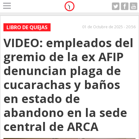
Home
A Motor
LIBRO DE QUEJAS
01 de Octubre de 2025 - 20:56
Jueves 06.08.2026
VIDEO: empleados del
Alerta
Anticipo
gremio de la ex AFIP
Campo
denuncian plaga de
Carrera & Emprendedores
cucarachas y baños
Club House
Coleccionistas
en estado de
Con Estilo
abandono en la sede
De Bolsillo
central de ARCA
Diarios de Argentina
Diarios del Mundo