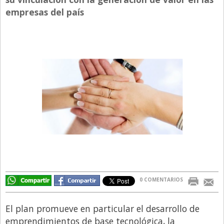
empresas del país
Directivos
Ecología y Ambiente
Economía
El Experto
El Innovador
El Precio Que Yo Ví
Entrevista
Entrevista Exclusiva
Finanzas
Gastronomia
0 COMENTARIOS
Internacionales
La Opinión del Director
El plan promueve en particular el desarrollo de
emprendimientos de base tecnológica, la
Legales