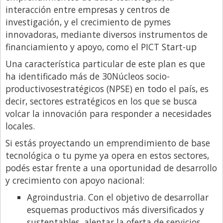
interacción entre empresas y centros de
Libro de Quejas
investigación, y el crecimiento de pymes
Medios
innovadoras, mediante diversos instrumentos de
financiamiento y apoyo, como el PICT Start-up
Millonarios
Una característica particular de este plan es que
Minuto Lanzamiento
ha identificado más de 30Núcleos socio-
Negocios
productivosestratégicos (NPSE) en todo el país, es
decir, sectores estratégicos en los que se busca
Opinion
volcar la innovación para responder a necesidades
País
locales.
Política
Si estás proyectando un emprendimiento de base
tecnológica o tu pyme ya opera en estos sectores,
Publicidad y Marketing
podés estar frente a una oportunidad de desarrollo
Real Estate y Propiedades
y crecimiento con apoyo nacional:
Responsabilidad Social
Agroindustria. Con el objetivo de desarrollar
Salidas
esquemas productivos más diversificados y
sustentables, alentar la oferta de servicios