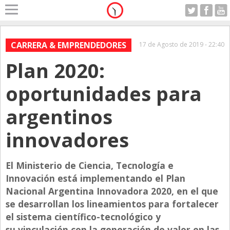
Home
A Motor
CARRERA & EMPRENDEDORES
17 de Agosto de 2019 - 22:40
Viernes 07.08.2026
Plan 2020:
Alerta
Anticipo
oportunidades para
Campo
argentinos
Carrera & Emprendedores
innovadores
Club House
Coleccionistas
El Ministerio de Ciencia, Tecnología e
Con Estilo
Innovación está implementando el Plan
De Bolsillo
Nacional Argentina Innovadora 2020, en el que
se desarrollan los lineamientos para fortalecer
Diarios de Argentina
el sistema científico-tecnológico y
Diarios del Mundo
su vinculación con la generación de valor en las