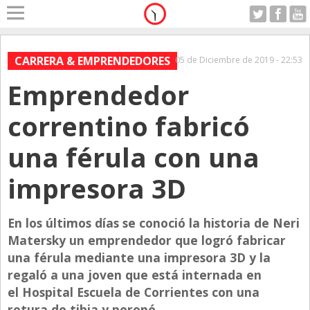
Home
A Motor
CARRERA & EMPRENDEDORES
05 de Diciembre de 2019 - 22:53
Sabado 08.08.2026
Emprendedor
Alerta
Anticipo
correntino fabricó
Campo
una férula con una
Carrera & Emprendedores
impresora 3D
Club House
Coleccionistas
En los últimos días se conoció la historia de Neri
Con Estilo
Matersky un emprendedor que logró fabricar
De Bolsillo
una férula mediante una impresora 3D y la
regaló a una joven que está internada en
Diarios de Argentina
el Hospital Escuela de Corrientes con una
Diarios del Mundo
rotura de tibia y peroné.