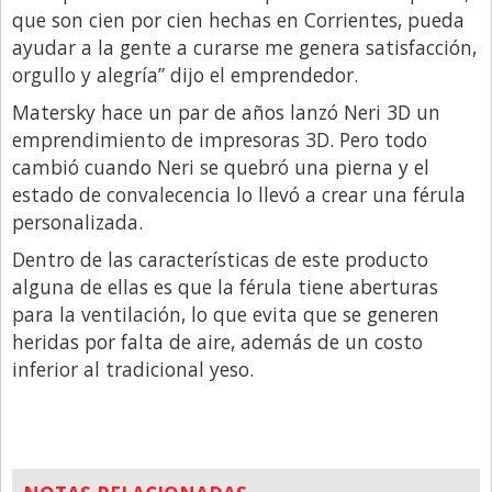
que son cien por cien hechas en Corrientes, pueda
Libro de Quejas
ayudar a la gente a curarse me genera satisfacción,
Medios
orgullo y alegría” dijo el emprendedor.
Millonarios
Matersky hace un par de años lanzó Neri 3D un
emprendimiento de impresoras 3D. Pero todo
Minuto Lanzamiento
cambió cuando Neri se quebró una pierna y el
Negocios
estado de convalecencia lo llevó a crear una férula
personalizada.
Opinion
Dentro de las características de este producto
País
alguna de ellas es que la férula tiene aberturas
Política
para la ventilación, lo que evita que se generen
heridas por falta de aire, además de un costo
Publicidad y Marketing
inferior al tradicional yeso.
Real Estate y Propiedades
Responsabilidad Social
Salidas