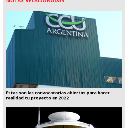
NOTAS RELACIONADAS
Santa Fe
Show Business
Sociedad
Tecnología
Tendencias
Viajes
Estas son las convocatorias abiertas para hacer
realidad tu proyecto en 2022