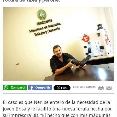
Directivos
Ecología y Ambiente
Economía
El Experto
El Innovador
El Precio Que Yo Ví
Entrevista
Entrevista Exclusiva
Finanzas
0 COMENTARIOS
Gastronomia
Internacionales
El caso es que Neri se enteró de la necesidad de la
La Opinión del Director
joven Brisa y le facilitó una nueva férula hecha por
su impresora 3D. “El hecho que con mis máquinas,
Legales