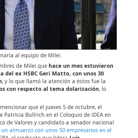
maría al equipo de Milei.
mbres de Milei que
hace un mes estuvieron
ia del ex HSBC Geri Matto, con unos 30
n
, y lo que llamó la atención a éstos fue la
os con respecto al tema dolarización
, lo
mencionar que el jueves 5 de octubre, el
 Patricia Bullrich en el Coloquio de IDEA en
anco de Valores y candidato a senador nacional
 un almuerzo con unos 50 empresarios en el
RA, el sindicato que lidera
Luis