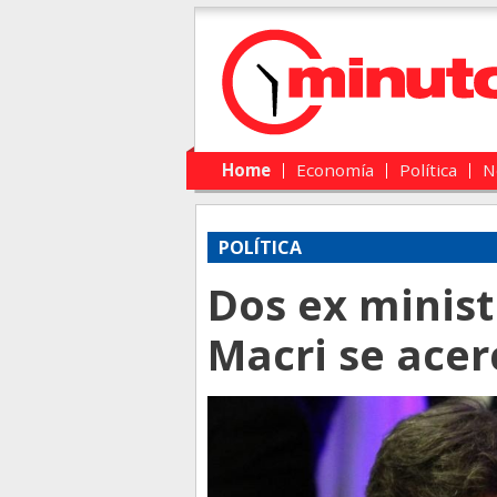
Main menu
Skip to primary content
Skip to secondary content
Home
Economía
Política
N
POLÍTICA
Dos ex minis
Macri se acer