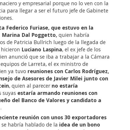
naciero y empresarial porque no lo ven con la
ia para llegar a ser el futuro jefe de Gabinete
iones.
ta Federico Furiase, que estuvo en la
e Marina Dal Poggetto,
quien habría
 de Patricia Bullrich luego de la llegada de
 hicieron
Luciano Laspina
, el ex jefe de los
uien anunció que se iba a trabajar a la Cámara
s equipos de Larreta, el ex ministro de
ien ya tuvo
reuniones con Carlos Rodríguez,
nsejo de Asesores de Javier Milei junto con
tein
, quien al parecer
no estaría
s suyas
estaría armando reuniones con
ueño del Banco de Valores y candidato a
i
.
eciente
reunión con unos 30 exportadores
, se habría hablado de la
idea de un bono