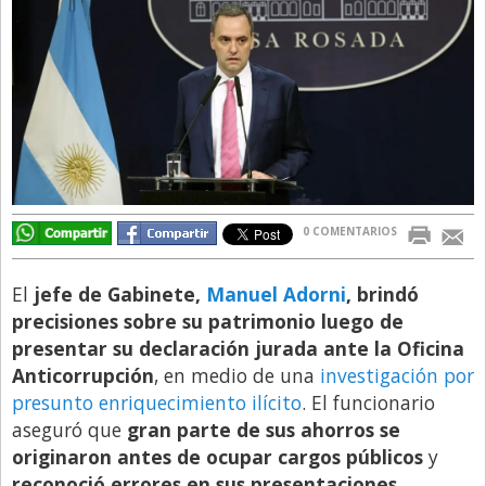
Directivos
Ecología y Ambiente
Economía
El Experto
El Innovador
El Precio Que Yo Ví
0 COMENTARIOS
Entrevista
Entrevista Exclusiva
El
jefe de Gabinete,
Manuel Adorni
, brindó
precisiones sobre su patrimonio luego de
Finanzas
presentar su declaración jurada ante la Oficina
Gastronomia
Anticorrupción
, en medio de una
investigación por
presunto enriquecimiento ilícito
. El funcionario
Internacionales
aseguró que
gran parte de sus ahorros se
La Opinión del Director
originaron antes de ocupar cargos públicos
y
Legales
reconoció errores en sus presentaciones