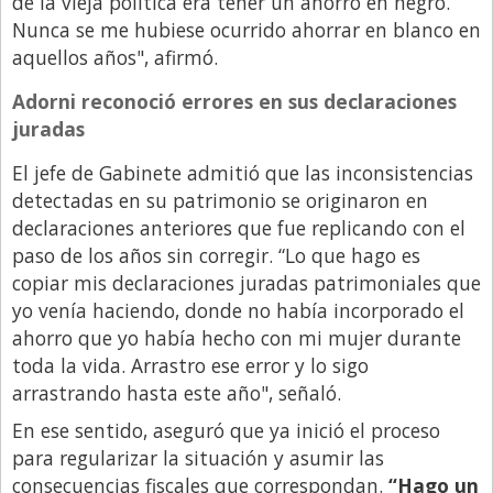
de la vieja política era tener un ahorro en negro.
Santa Fe
Nunca se me hubiese ocurrido ahorrar en blanco en
Show Business
aquellos años", afirmó.
Sociedad
Adorni reconoció errores en sus declaraciones
Tecnología
juradas
Tendencias
El jefe de Gabinete admitió que las inconsistencias
Viajes
detectadas en su patrimonio se originaron en
declaraciones anteriores que fue replicando con el
paso de los años sin corregir. “Lo que hago es
copiar mis declaraciones juradas patrimoniales que
yo venía haciendo, donde no había incorporado el
ahorro que yo había hecho con mi mujer durante
toda la vida. Arrastro ese error y lo sigo
arrastrando hasta este año", señaló.
En ese sentido, aseguró que ya inició el proceso
para regularizar la situación y asumir las
consecuencias fiscales que correspondan.
“Hago un