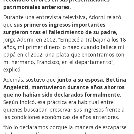
patrimoniales anteriores.
Libro de Quejas
Durante una entrevista televisiva, Adorni relató
Medios
que
sus primeros ingresos importantes
Millonarios
surgieron tras el fallecimiento de su padre
,
Jorge Adorni, en 2002. “Empecé a trabajar a los 18
Minuto Lanzamiento
años, mi primer dinero lo hago cuando fallece mi
Negocios
papá en el 2002, una plata que encontramos con
Opinion
mi hermano, Francisco, en el departamento",
explicó.
País
Además, sostuvo que
junto a su esposa, Bettina
Política
Angeletti, mantuvieron durante años ahorros
Publicidad y Marketing
que no habían sido declarados formalmente.
Según indicó, esa práctica era habitual entre
Real Estate y Propiedades
quienes buscaban preservar sus ingresos frente a
Responsabilidad Social
las condiciones económicas de años anteriores.
Salidas
“No lo declaramos porque la manera de escaparse