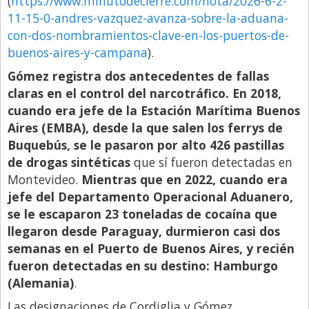
(
https://www.minutodecierre.com/nota/2026-6-2-
11-15-0-andres-vazquez-avanza-sobre-la-aduana-
con-dos-nombramientos-clave-en-los-puertos-de-
buenos-aires-y-campana
).
Gómez registra dos antecedentes de fallas
claras en el control del narcotráfico. En 2018,
cuando era jefe de la Estación Marítima Buenos
Aires (EMBA), desde la que salen los ferrys de
Buquebús, se le pasaron por alto 426 pastillas
de drogas sintéticas
que sí fueron detectadas en
Montevideo.
Mientras que en 2022, cuando era
jefe del Departamento Operacional Aduanero,
se le escaparon 23 toneladas de cocaína que
llegaron desde Paraguay, durmieron casi dos
semanas en el Puerto de Buenos Aires, y recién
fueron detectadas en su destino: Hamburgo
(Alemania)
.
Las designaciones de Cordiglia y Gómez