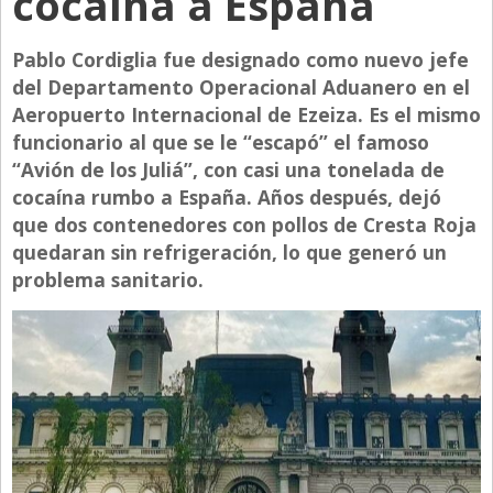
cocaína a España
Directivos
Pablo Cordiglia fue designado como nuevo jefe
Ecología y Ambiente
del Departamento Operacional Aduanero en el
Economía
Aeropuerto Internacional de Ezeiza. Es el mismo
funcionario al que se le “escapó” el famoso
El Experto
“Avión de los Juliá”, con casi una tonelada de
El Innovador
cocaína rumbo a España. Años después, dejó
El Precio Que Yo Ví
que dos contenedores con pollos de Cresta Roja
quedaran sin refrigeración, lo que generó un
Entrevista
problema sanitario.
Entrevista Exclusiva
Finanzas
Gastronomia
Internacionales
La Opinión del Director
Legales