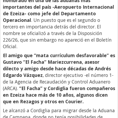
nombrado en una de las aduanas más
Santa Fe
importantes del país -Aeropuerto Internacional
Show Business
de Ezeiza- como jefe del Departamento
Sociedad
Operacional
. Un puesto que es el segundo o
tercero en importancia detrás del director. El
Tecnología
nombre se oficializó a través de la Disposición
Tendencias
226/26, que sin embargo no apareció en el Boletín
Oficial.
Viajes
El amigo que “mata currículum desfavorable” es
Gustavo “El Facha” Mariezcurrena, asesor
dilecto y amigo desde hace décadas de Andrés
Edgardo Vázquez
, director ejecutivo -el número 1-
de la Agencia de Recaudación y Control Aduanero
(ARCA).
“El Facha” y Cordiglia fueron compañeros
en Ezeiza hace más de 10 años, algunos dicen
que en Rezagos y otros en Courier.
Le alcanzó a Cordiglia para migrar desde la Aduana
de Campana, donde no tenía posibilidades de