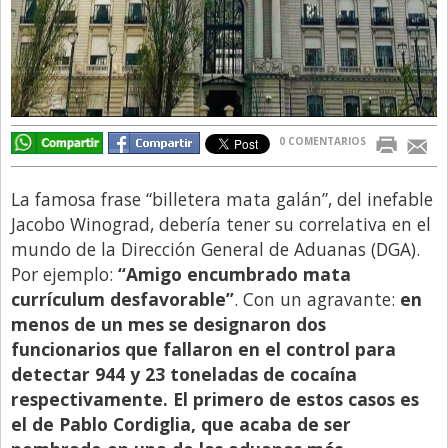
Libro de Quejas
Medios
Millonarios
Minuto Lanzamiento
0 COMENTARIOS
Negocios
La famosa frase “billetera mata galán”, del inefable
Opinion
Jacobo Winograd, debería tener su correlativa en el
País
mundo de la Dirección General de Aduanas (DGA).
Por ejemplo:
“Amigo encumbrado mata
Política
currículum desfavorable”
. Con un agravante:
en
Publicidad y Marketing
menos de un mes se designaron dos
Real Estate y Propiedades
funcionarios que fallaron en el control para
detectar 944 y 23 toneladas de cocaína
Responsabilidad Social
respectivamente. El primero de estos casos es
Salidas
el de Pablo Cordiglia, que acaba de ser