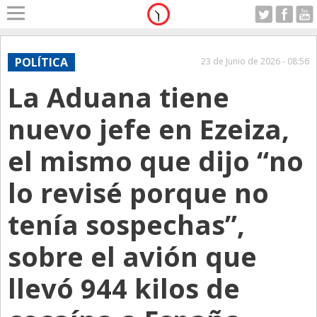
Home
A Motor
POLÍTICA
23 de Junio de 2026 - 08:56
Sabado 08.08.2026
La Aduana tiene
Alerta
Anticipo
nuevo jefe en Ezeiza,
Campo
el mismo que dijo “no
Carrera & Emprendedores
lo revisé porque no
Club House
Coleccionistas
tenía sospechas”,
Con Estilo
sobre el avión que
De Bolsillo
llevó 944 kilos de
Diarios de Argentina
Diarios del Mundo