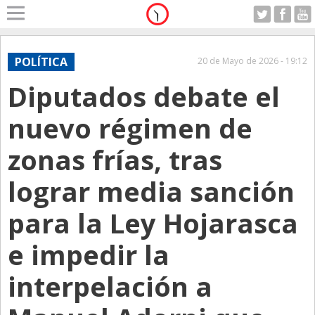
Home
A Motor
POLÍTICA
20 de Mayo de 2026 - 19:12
Sabado 08.08.2026
Diputados debate el
Alerta
Anticipo
nuevo régimen de
Campo
zonas frías, tras
Carrera & Emprendedores
lograr media sanción
Club House
Coleccionistas
para la Ley Hojarasca
Con Estilo
e impedir la
De Bolsillo
interpelación a
Diarios de Argentina
Diarios del Mundo