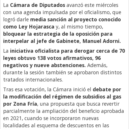
La
Cámara de Diputados
avanzó este miércoles
Libro de Quejas
con una agenda impulsada por el oficialismo, que
logró darle
media sanción al proyecto conocido
Medios
como Ley Hojarasca
y, al mismo tiempo,
Millonarios
bloquear la estrategia de la oposición para
Minuto Lanzamiento
interpelar al jefe de Gabinete, Manuel Adorni.
Negocios
La
iniciativa oficialista para derogar cerca de 70
leyes obtuvo 138 votos afirmativos, 96
Opinion
negativos y nueve abstenciones.
Además,
País
durante la sesión también se aprobaron distintos
tratados internacionales.
Política
Tras esa votación, la Cámara inició el
debate por
Publicidad y Marketing
la modificación del régimen de subsidios al gas
Real Estate y Propiedades
por Zona Fría
, una propuesta que busca revertir
Responsabilidad Social
parcialmente la ampliación del beneficio aprobada
en 2021, cuando se incorporaron nuevas
Salidas
localidades al esquema de descuentos en las