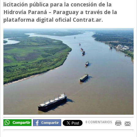
licitación pública para la concesión de la
Directivos
Hidrovía Paraná – Paraguay a través de la
Ecología y Ambiente
plataforma digital oficial Contrat.ar.
Economía
El Experto
El Innovador
El Precio Que Yo Ví
Entrevista
Entrevista Exclusiva
Finanzas
Gastronomia
Internacionales
0 COMENTARIOS
La Opinión del Director
Legales