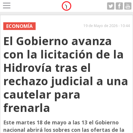
Home
A Motor
ECONOMÍA
19 de Mayo de 2026 - 10:44
Sabado 08.08.2026
El Gobierno avanza
Alerta
Anticipo
con la licitación de la
Campo
Hidrovía tras el
Carrera & Emprendedores
rechazo judicial a una
Club House
Coleccionistas
cautelar para
Con Estilo
frenarla
De Bolsillo
Diarios de Argentina
Este martes 18 de mayo a las 13 el Gobierno
nacional abrirá los sobres con las ofertas de la
Diarios del Mundo