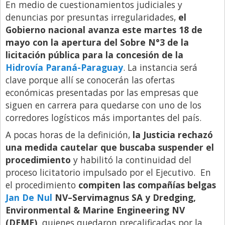
En medio de cuestionamientos judiciales y
Libro de Quejas
denuncias por presuntas irregularidades,
el
Gobierno nacional avanza este martes 18 de
Medios
mayo con la apertura del Sobre N°3 de la
Millonarios
licitación pública para la concesión de la
Hidrovía Paraná-Paraguay
. La instancia será
Minuto Lanzamiento
clave porque allí se conocerán las ofertas
Negocios
económicas presentadas por las empresas que
Opinion
siguen en carrera para quedarse con uno de los
corredores logísticos más importantes del país.
País
A pocas horas de la definición,
la Justicia rechazó
Política
una medida cautelar que buscaba suspender el
Publicidad y Marketing
procedimiento
y habilitó la continuidad del
proceso licitatorio impulsado por el Ejecutivo. En
Real Estate y Propiedades
el procedimiento
compiten las compañías belgas
Responsabilidad Social
Jan De Nul
NV–Servimagnus SA y Dredging,
Salidas
Environmental & Marine Engineering NV
(DEME),
quienes quedaron precalificadas por la