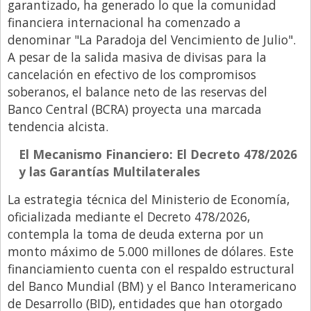
garantizado, ha generado lo que la comunidad
Libro de Quejas
financiera internacional ha comenzado a
denominar "La Paradoja del Vencimiento de Julio".
Medios
A pesar de la salida masiva de divisas para la
Millonarios
cancelación en efectivo de los compromisos
soberanos, el balance neto de las reservas del
Minuto Lanzamiento
Banco Central (BCRA) proyecta una marcada
Negocios
tendencia alcista.
Opinion
El Mecanismo Financiero: El Decreto 478/2026
País
y las Garantías Multilaterales
Política
La estrategia técnica del Ministerio de Economía,
Publicidad y Marketing
oficializada mediante el Decreto 478/2026,
contempla la toma de deuda externa por un
Real Estate y Propiedades
monto máximo de 5.000 millones de dólares. Este
Responsabilidad Social
financiamiento cuenta con el respaldo estructural
del Banco Mundial (BM) y el Banco Interamericano
Salidas
de Desarrollo (BID), entidades que han otorgado