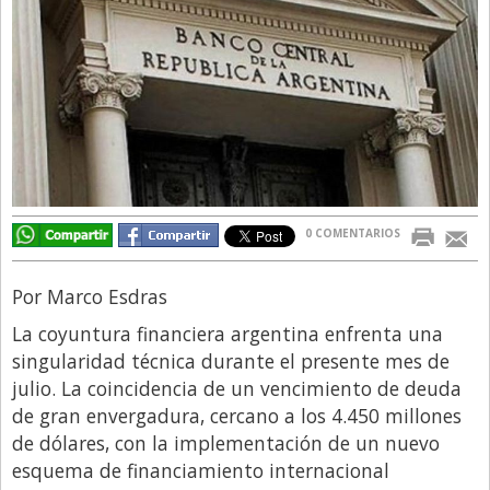
Directivos
Ecología y Ambiente
Economía
El Experto
El Innovador
El Precio Que Yo Ví
0 COMENTARIOS
Entrevista
Entrevista Exclusiva
Por Marco Esdras
Finanzas
La coyuntura financiera argentina enfrenta una
singularidad técnica durante el presente mes de
Gastronomia
julio. La coincidencia de un vencimiento de deuda
Internacionales
de gran envergadura, cercano a los 4.450 millones
de dólares, con la implementación de un nuevo
La Opinión del Director
esquema de financiamiento internacional
Legales