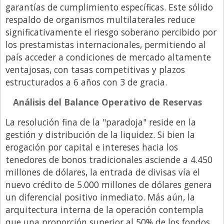
Santa Fe
garantías de cumplimiento específicas. Este sólido
Show Business
respaldo de organismos multilaterales reduce
significativamente el riesgo soberano percibido por
Sociedad
los prestamistas internacionales, permitiendo al
Tecnología
país acceder a condiciones de mercado altamente
ventajosas, con tasas competitivas y plazos
Tendencias
estructurados a 6 años con 3 de gracia.
Viajes
Análisis del Balance Operativo de Reservas
La resolución fina de la "paradoja" reside en la
gestión y distribución de la liquidez. Si bien la
erogación por capital e intereses hacia los
tenedores de bonos tradicionales asciende a 4.450
millones de dólares, la entrada de divisas vía el
nuevo crédito de 5.000 millones de dólares genera
un diferencial positivo inmediato. Más aún, la
arquitectura interna de la operación contempla
que una proporción superior al 50% de los fondos