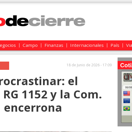
egocios
Campo
Finanzas
Internacionales
País
Vi
18 de Junio de 2026 - 17:09
rocrastinar: el
 RG 1152 y la Com.
a encerrona