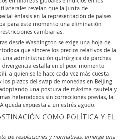
os en finanzas globales e indicios en los
ilaterales revelan que la Junta de
cial énfasis en la representación de países
aba para este momento una eliminación
restricciones cambiarias.
tras desde Washington se exige una hoja de
todoxa que sincere los precios relativos de la
n una administración quirúrgica de parches
a divergencia estalla en el peor momento
li, a quien se le hace cada vez más cuesta
y los plazos del
swap de monedas en Beijing.
 adoptando una postura de máxima cautela y
mas heterodoxos sin correcciones previas, la
CRA queda expuesta a un estrés agudo.
ASTINACIÓN COMO POLÍTICA Y EL
eto de resoluciones y normativas, emerge una