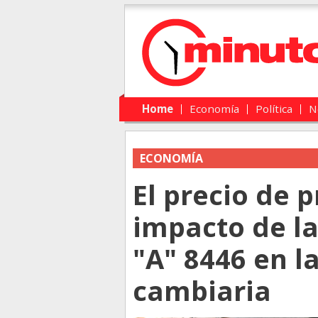
Main menu
Skip to primary content
Skip to secondary content
Home
Economía
Política
N
ECONOMÍA
El precio de p
impacto de la
"A" 8446 en l
cambiaria