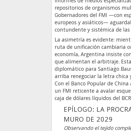
Informes de medios especializad
repositorios de organismos mult
Gobernadores del FMI —con espe
europeos y asiáticos— aguard
contundente y sistémica de las 
La asimetría es evidente: mien
ruta de unificación cambiaria or
economía, Argentina insiste co
que alimentan el arbitraje. Est
diplomático para Santiago Bausi
arriba renegociar la letra chica 
Con el Banco Popular de China
un FMI reticente a avalar esque
caja de dólares líquidos del B
EPÍLOGO: LA PROCR
MURO DE 2029
Observando el tejido compl