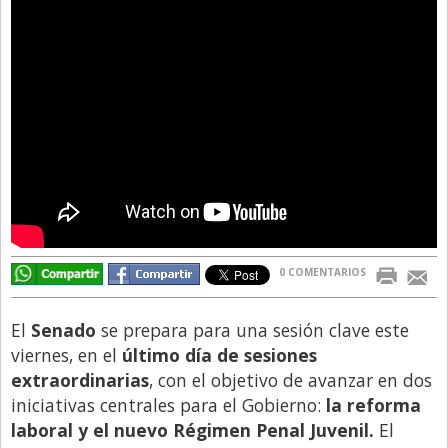
Directivos
Ecología y Ambiente
Economía
El Experto
El Innovador
El Precio Que Yo Ví
Entrevista
Entrevista Exclusiva
0 COMENTARIOS
Finanzas
El
Senado
se prepara para una sesión clave este
Gastronomia
viernes, en el
último día de sesiones
Internacionales
extraordinarias
, con el objetivo de avanzar en dos
iniciativas centrales para el Gobierno:
la reforma
La Opinión del Director
laboral y el nuevo Régimen Penal Juvenil.
El
Legales