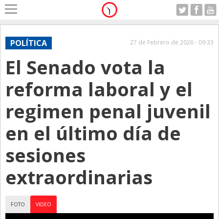
Home
A Motor
POLÍTICA
27 de Febrero de 2026 - 09:33
Viernes 07.08.2026
El Senado vota la
Alerta
Anticipo
reforma laboral y el
Campo
regimen penal juvenil
Carrera & Emprendedores
en el último día de
Club House
Coleccionistas
sesiones
Con Estilo
extraordinarias
De Bolsillo
Diarios de Argentina
FOTO
VIDEO
Diarios del Mundo