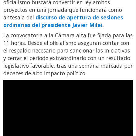
oficialismo buscará convertir en ley ambos
proyectos en una jornada que funcionará como
Libro de Quejas
antesala del
discurso de apertura de sesiones
Medios
ordinarias del presidente Javier Milei
.
Millonarios
La convocatoria a la Cámara alta fue fijada para las
Minuto Lanzamiento
11 horas. Desde el oficialismo aseguran contar con
el respaldo necesario para sancionar las iniciativas
Negocios
y cerrar el período extraordinario con un resultado
Opinion
legislativo favorable, tras una semana marcada por
debates de alto impacto político.
País
Política
Publicidad y Marketing
Real Estate y Propiedades
Responsabilidad Social
Salidas