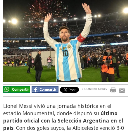
Directivos
Ecología y Ambiente
Economía
El Experto
El Innovador
El Precio Que Yo Ví
Entrevista
Entrevista Exclusiva
Finanzas
0 COMENTARIOS
Gastronomia
Lionel Messi vivió una jornada histórica en el
Internacionales
estadio Monumental, donde disputó su
último
La Opinión del Director
partido oficial con la Selección Argentina en el
país
. Con dos goles suyos, la Albiceleste venció 3-0
Legales