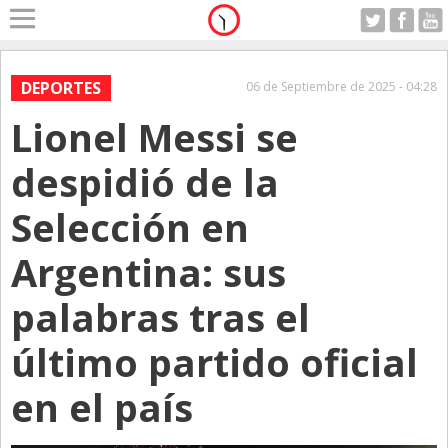
Home
A Motor
DEPORTES
06 de Septiembre de 2025 - 04:28
Viernes 07.08.2026
Lionel Messi se
Alerta
Anticipo
despidió de la
Campo
Selección en
Carrera & Emprendedores
Argentina: sus
Club House
Coleccionistas
palabras tras el
Con Estilo
último partido oficial
De Bolsillo
en el país
Diarios de Argentina
Diarios del Mundo