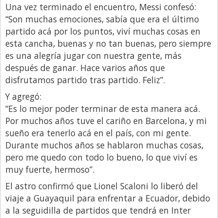
Santa Fe
Una vez terminado el encuentro, Messi confesó:
“Son muchas emociones, sabía que era el último
Show Business
partido acá por los puntos, viví muchas cosas en
Sociedad
esta cancha, buenas y no tan buenas, pero siempre
Tecnología
es una alegría jugar con nuestra gente, más
después de ganar. Hace varios años que
Tendencias
disfrutamos partido tras partido. Feliz”.
Viajes
Y agregó:
“Es lo mejor poder terminar de esta manera acá.
Por muchos años tuve el cariño en Barcelona, y mi
sueño era tenerlo acá en el país, con mi gente.
Durante muchos años se hablaron muchas cosas,
pero me quedo con todo lo bueno, lo que viví es
muy fuerte, hermoso”.
El astro confirmó que Lionel Scaloni lo liberó del
viaje a Guayaquil para enfrentar a Ecuador, debido
a la seguidilla de partidos que tendrá en Inter