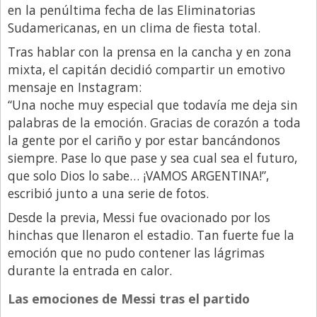
en la penúltima fecha de las Eliminatorias
Libro de Quejas
Sudamericanas, en un clima de fiesta total.
Medios
Tras hablar con la prensa en la cancha y en zona
mixta, el capitán decidió compartir un emotivo
Millonarios
mensaje en Instagram:
Minuto Lanzamiento
“Una noche muy especial que todavía me deja sin
Negocios
palabras de la emoción. Gracias de corazón a toda
la gente por el cariño y por estar bancándonos
Opinion
siempre. Pase lo que pase y sea cual sea el futuro,
País
que solo Dios lo sabe… ¡VAMOS ARGENTINA!”,
escribió junto a una serie de fotos.
Política
Desde la previa, Messi fue ovacionado por los
Publicidad y Marketing
hinchas que llenaron el estadio. Tan fuerte fue la
Real Estate y Propiedades
emoción que no pudo contener las lágrimas
durante la entrada en calor.
Responsabilidad Social
Salidas
Las emociones de Messi tras el partido