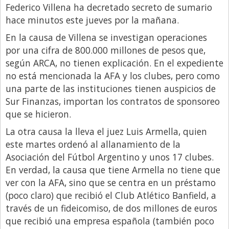
Federico Villena ha decretado secreto de sumario
Libro de Quejas
hace minutos este jueves por la mañana.
Medios
En la causa de Villena se investigan operaciones
por una cifra de 800.000 millones de pesos que,
Millonarios
según ARCA, no tienen explicación. En el expediente
Minuto Lanzamiento
no está mencionada la AFA y los clubes, pero como
Negocios
una parte de las instituciones tienen auspicios de
Sur Finanzas, importan los contratos de sponsoreo
Opinion
que se hicieron.
País
La otra causa la lleva el juez Luis Armella, quien
Política
este martes ordenó al allanamiento de la
Asociación del Fútbol Argentino y unos 17 clubes.
Publicidad y Marketing
En verdad, la causa que tiene Armella no tiene que
Real Estate y Propiedades
ver con la AFA, sino que se centra en un préstamo
(poco claro) que recibió el Club Atlético Banfield, a
Responsabilidad Social
través de un fideicomiso, de dos millones de euros
Salidas
que recibió una empresa española (también poco