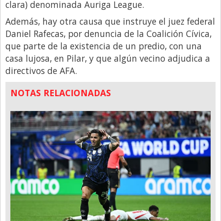
Santa Fe
clara) denominada Auriga League.
Show Business
Además, hay otra causa que instruye el juez federal
Daniel Rafecas, por denuncia de la Coalición Cívica,
Sociedad
que parte de la existencia de un predio, con una
Tecnología
casa lujosa, en Pilar, y que algún vecino adjudica a
directivos de AFA.
Tendencias
Viajes
NOTAS RELACIONADAS