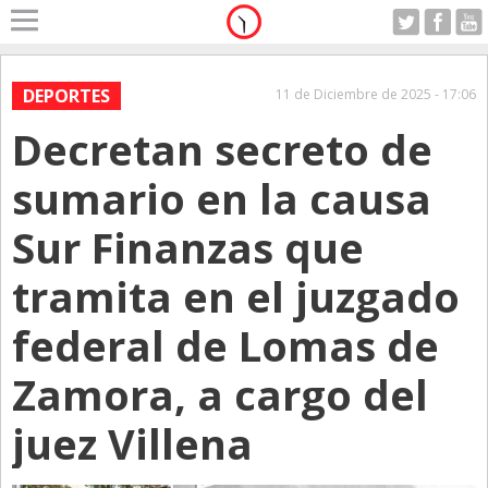
Home
A Motor
DEPORTES
11 de Diciembre de 2025 - 17:06
Domingo 09.08.2026
Decretan secreto de
Alerta
Anticipo
sumario en la causa
Campo
Sur Finanzas que
Carrera & Emprendedores
tramita en el juzgado
Club House
Coleccionistas
federal de Lomas de
Con Estilo
Zamora, a cargo del
De Bolsillo
juez Villena
Diarios de Argentina
Diarios del Mundo