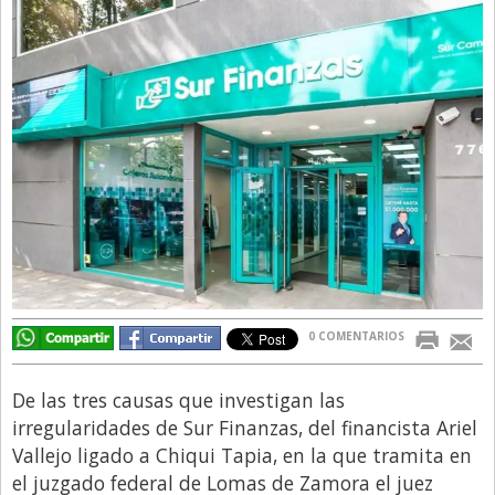
Directivos
Ecología y Ambiente
Economía
El Experto
El Innovador
El Precio Que Yo Ví
Entrevista
Entrevista Exclusiva
Finanzas
0 COMENTARIOS
Gastronomia
De las tres causas que investigan las
Internacionales
irregularidades de Sur Finanzas, del financista Ariel
La Opinión del Director
Vallejo ligado a Chiqui Tapia, en la que tramita en
el juzgado federal de Lomas de Zamora el juez
Legales