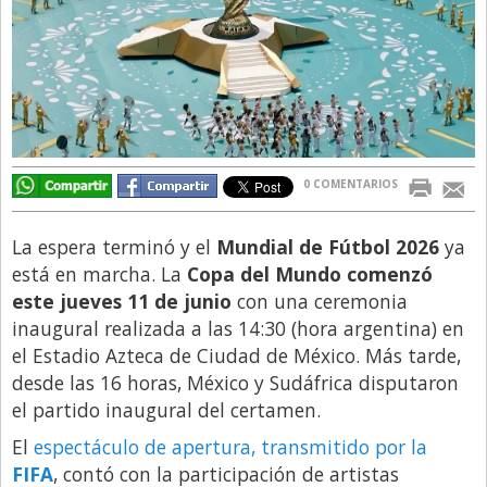
Directivos
Ecología y Ambiente
Economía
El Experto
El Innovador
0 COMENTARIOS
El Precio Que Yo Ví
La espera terminó y el
Mundial de Fútbol 2026
ya
Entrevista
está en marcha. La
Copa del Mundo comenzó
Entrevista Exclusiva
este jueves 11 de junio
con una ceremonia
inaugural realizada a las 14:30 (hora argentina) en
Finanzas
el Estadio Azteca de Ciudad de México. Más tarde,
Gastronomia
desde las 16 horas, México y Sudáfrica disputaron
Internacionales
el partido inaugural del certamen.
La Opinión del Director
El
espectáculo de apertura, transmitido por la
FIFA
, contó con la participación de artistas
Legales