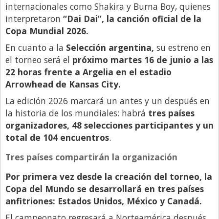
internacionales como Shakira y Burna Boy, quienes
Libro de Quejas
interpretaron
“Dai Dai”, la canción oficial de la
Copa Mundial 2026.
Medios
En cuanto a la
Selección argentina,
su estreno en
Millonarios
el torneo será el
próximo martes 16 de junio a las
Minuto Lanzamiento
22 horas frente a Argelia en el estadio
Arrowhead de Kansas City.
Negocios
La edición 2026 marcará un antes y un después en
Opinion
la historia de los mundiales: habrá
tres países
País
organizadores, 48 selecciones participantes y un
Política
total de 104 encuentros
.
Publicidad y Marketing
Tres países compartirán la organización
Real Estate y Propiedades
Por primera vez desde la creación del torneo, la
Responsabilidad Social
Copa del Mundo se desarrollará en tres países
anfitriones: Estados Unidos, México y Canadá.
Salidas
El campeonato regresará a Norteamérica después