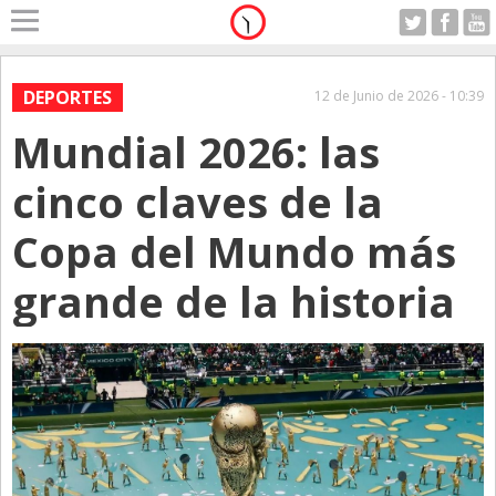
Home
A Motor
DEPORTES
12 de Junio de 2026 - 10:39
Lunes 10.08.2026
Mundial 2026: las
Alerta
Anticipo
cinco claves de la
Campo
Copa del Mundo más
Carrera & Emprendedores
grande de la historia
Club House
Coleccionistas
Con Estilo
De Bolsillo
Diarios de Argentina
Diarios del Mundo