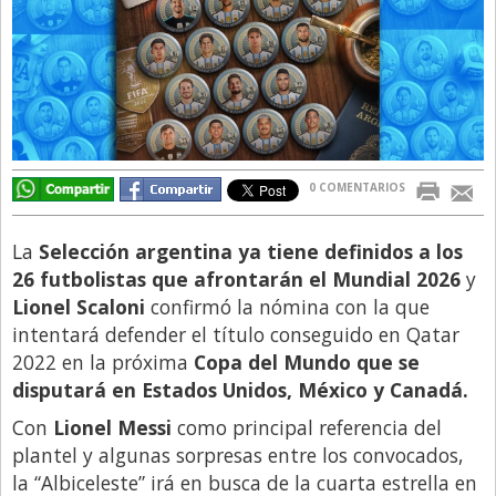
Directivos
Ecología y Ambiente
Economía
El Experto
El Innovador
0 COMENTARIOS
El Precio Que Yo Ví
La
Selección argentina ya tiene definidos a los
Entrevista
26 futbolistas que afrontarán el Mundial 2026
y
Entrevista Exclusiva
Lionel Scaloni
confirmó la nómina con la que
intentará defender el título conseguido en Qatar
Finanzas
2022 en la próxima
Copa del Mundo que se
Gastronomia
disputará en Estados Unidos, México y Canadá.
Internacionales
Con
Lionel Messi
como principal referencia del
La Opinión del Director
plantel y algunas sorpresas entre los convocados,
la “Albiceleste” irá en busca de la cuarta estrella en
Legales