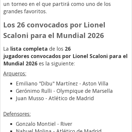
un torneo en el que partirá como uno de los
Libro de Quejas
grandes favoritos.
Medios
Los 26 convocados por Lionel
Millonarios
Scaloni para el Mundial 2026
Minuto Lanzamiento
La
lista completa
de los
26
Negocios
jugadores convocados por Lionel Scaloni para el
Opinion
Mundial 2026
es la siguiente:
País
Arqueros:
Política
Emiliano "Dibu" Martínez - Aston Villa
Gerónimo Rulli - Olympique de Marsella
Publicidad y Marketing
Juan Musso - Atlético de Madrid
Real Estate y Propiedades
Responsabilidad Social
Defensores:
Salidas
Gonzalo Montiel - River
Nahuel Molina - Atlético de Madrid