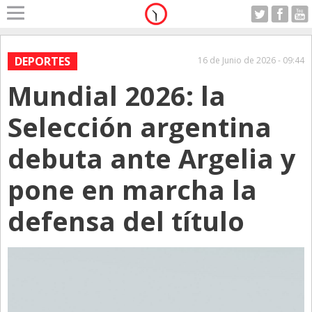
Home
A Motor
DEPORTES
16 de Junio de 2026 - 09:44
Jueves 06.08.2026
Mundial 2026: la
Alerta
Anticipo
Selección argentina
Campo
debuta ante Argelia y
Carrera & Emprendedores
pone en marcha la
Club House
Coleccionistas
defensa del título
Con Estilo
De Bolsillo
Diarios de Argentina
Diarios del Mundo