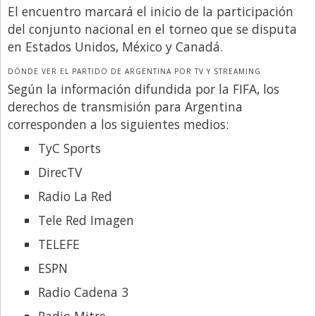
Santa Fe
El encuentro marcará el inicio de la participación
Show Business
del conjunto nacional en el torneo que se disputa
en Estados Unidos, México y Canadá.
Sociedad
DÓNDE VER EL PARTIDO DE ARGENTINA POR TV Y STREAMING
Tecnología
Según la información difundida por la FIFA, los
Tendencias
derechos de transmisión para Argentina
corresponden a los siguientes medios:
Viajes
TyC Sports
DirecTV
Radio La Red
Tele Red Imagen
TELEFE
ESPN
Radio Cadena 3