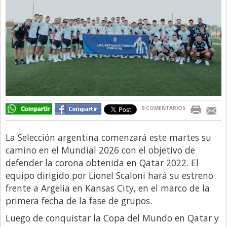
Directivos
Ecología y Ambiente
Economía
El Experto
El Innovador
El Precio Que Yo Ví
0 COMENTARIOS
Entrevista
Entrevista Exclusiva
La Selección argentina comenzará este martes su
camino en el Mundial 2026 con el objetivo de
Finanzas
defender la corona obtenida en Qatar 2022. El
Gastronomia
equipo dirigido por Lionel Scaloni hará su estreno
frente a Argelia en Kansas City, en el marco de la
Internacionales
primera fecha de la fase de grupos.
La Opinión del Director
Luego de conquistar la Copa del Mundo en Qatar y
Legales