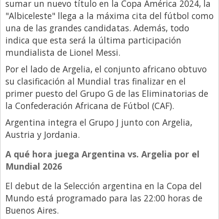
sumar un nuevo título en la Copa América 2024, la
Libro de Quejas
"Albiceleste" llega a la máxima cita del fútbol como
una de las grandes candidatas. Además, todo
Medios
indica que esta será la última participación
Millonarios
mundialista de Lionel Messi.
Minuto Lanzamiento
Por el lado de Argelia, el conjunto africano obtuvo
su clasificación al Mundial tras finalizar en el
Negocios
primer puesto del Grupo G de las Eliminatorias de
Opinion
la Confederación Africana de Fútbol (CAF).
País
Argentina integra el Grupo J junto con Argelia,
Austria y Jordania.
Política
Publicidad y Marketing
A qué hora juega Argentina vs. Argelia por el
Mundial 2026
Real Estate y Propiedades
El debut de la Selección argentina en la Copa del
Responsabilidad Social
Mundo está programado para las 22:00 horas de
Salidas
Buenos Aires.