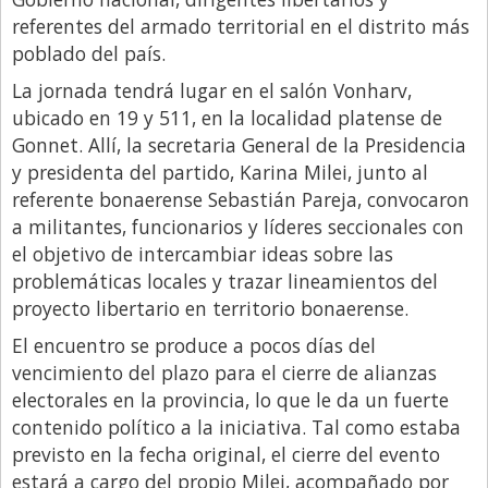
referentes del armado territorial en el distrito más
Libro de Quejas
poblado del país.
Medios
La jornada tendrá lugar en el salón Vonharv,
Millonarios
ubicado en 19 y 511, en la localidad platense de
Gonnet. Allí, la secretaria General de la Presidencia
Minuto Lanzamiento
y presidenta del partido, Karina Milei, junto al
Negocios
referente bonaerense Sebastián Pareja, convocaron
Opinion
a militantes, funcionarios y líderes seccionales con
el objetivo de intercambiar ideas sobre las
País
problemáticas locales y trazar lineamientos del
Política
proyecto libertario en territorio bonaerense.
Publicidad y Marketing
El encuentro se produce a pocos días del
vencimiento del plazo para el cierre de alianzas
Real Estate y Propiedades
electorales en la provincia, lo que le da un fuerte
Responsabilidad Social
contenido político a la iniciativa. Tal como estaba
previsto en la fecha original, el cierre del evento
Salidas
estará a cargo del propio Milei, acompañado por