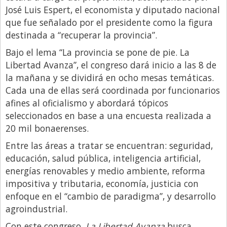
Santa Fe
José Luis Espert, el economista y diputado nacional
Show Business
que fue señalado por el presidente como la figura
destinada a “recuperar la provincia”.
Sociedad
Bajo el lema “La provincia se pone de pie. La
Tecnología
Libertad Avanza”, el congreso dará inicio a las 8 de
Tendencias
la mañana y se dividirá en ocho mesas temáticas.
Cada una de ellas será coordinada por funcionarios
Viajes
afines al oficialismo y abordará tópicos
seleccionados en base a una encuesta realizada a
20 mil bonaerenses.
Entre las áreas a tratar se encuentran: seguridad,
educación, salud pública, inteligencia artificial,
energías renovables y medio ambiente, reforma
impositiva y tributaria, economía, justicia con
enfoque en el “cambio de paradigma”, y desarrollo
agroindustrial.
Con este congreso,
La Libertad Avanza
busca