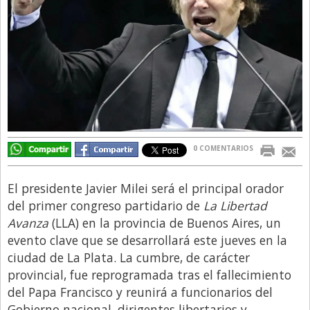
Directivos
Ecología y Ambiente
Economía
El Experto
El Innovador
El Precio Que Yo Ví
0 COMENTARIOS
Entrevista
Entrevista Exclusiva
El presidente Javier Milei será el principal orador
del primer congreso partidario de
La Libertad
Finanzas
Avanza
(LLA) en la provincia de Buenos Aires, un
Gastronomia
evento clave que se desarrollará este jueves en la
ciudad de La Plata. La cumbre, de carácter
Internacionales
provincial, fue reprogramada tras el fallecimiento
La Opinión del Director
del Papa Francisco y reunirá a funcionarios del
Legales
Gobierno nacional, dirigentes libertarios y