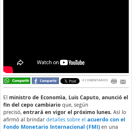
Directivos
Ecología y Ambiente
Economía
El Experto
El Innovador
El Precio Que Yo Ví
Entrevista
Entrevista Exclusiva
0 COMENTARIOS
Finanzas
El
ministro de Economìa, Luis Caputo, anunció el
Gastronomia
fin del cepo cambiario
que, según
Internacionales
precisó,
entrará en vigor el próximo lunes.
Asì lo
afirmó al brindar
detalles sobre el
acuerdo con el
La Opinión del Director
Fondo Monetario Internacional (FMI)
en una
Legales