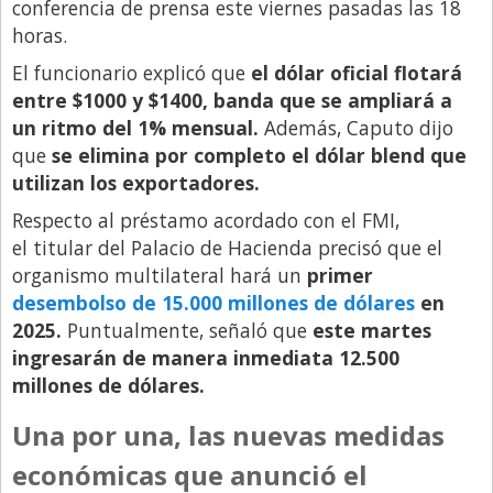
conferencia de prensa este viernes pasadas las 18
horas.
Libro de Quejas
El funcionario explicó que
el dólar oficial flotará
Medios
entre $1000 y $1400, banda que se ampliará a
Millonarios
un ritmo del 1% mensual.
Además, Caputo dijo
Minuto Lanzamiento
que
se elimina por completo el dólar blend que
utilizan los exportadores.
Negocios
Respecto al préstamo acordado con el FMI,
Opinion
el titular del Palacio de Hacienda precisó que el
País
organismo multilateral hará un
primer
desembolso de 15.000 millones de dólares
en
Política
2025.
Puntualmente, señaló que
este martes
Publicidad y Marketing
ingresarán de manera inmediata 12.500
Real Estate y Propiedades
millones de dólares.
Responsabilidad Social
Una por una, las nuevas medidas
Salidas
económicas que anunció el