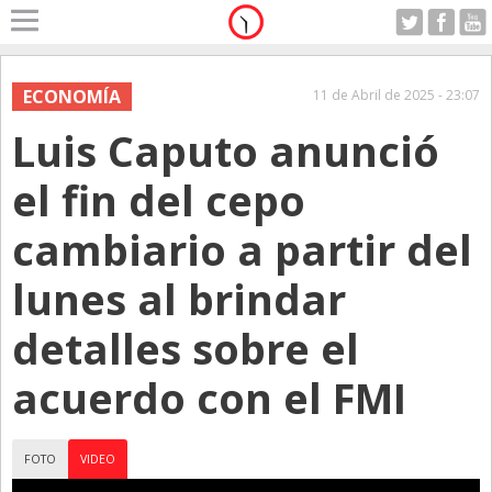
Home
A Motor
ECONOMÍA
11 de Abril de 2025 - 23:07
Domingo 09.08.2026
Luis Caputo anunció
Alerta
Anticipo
el fin del cepo
Campo
cambiario a partir del
Carrera & Emprendedores
lunes al brindar
Club House
Coleccionistas
detalles sobre el
Con Estilo
acuerdo con el FMI
De Bolsillo
Diarios de Argentina
FOTO
VIDEO
Diarios del Mundo