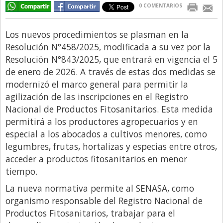
0 COMENTARIOS
Libro de Quejas
Medios
Los nuevos procedimientos se plasman en la
Resolución N°458/2025, modificada a su vez por la
Millonarios
Resolución N°843/2025, que entrará en vigencia el 5
Minuto Lanzamiento
de enero de 2026. A través de estas dos medidas se
modernizó el marco general para permitir la
Negocios
agilización de las inscripciones en el Registro
Opinion
Nacional de Productos Fitosanitarios. Esta medida
País
permitirá a los productores agropecuarios y en
especial a los abocados a cultivos menores, como
Política
legumbres, frutas, hortalizas y especias entre otros,
Publicidad y Marketing
acceder a productos fitosanitarios en menor
tiempo.
Real Estate y Propiedades
La nueva normativa permite al SENASA, como
Responsabilidad Social
organismo responsable del Registro Nacional de
Salidas
Productos Fitosanitarios, trabajar para el