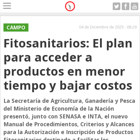
Home
A Motor
CAMPO
04 de Diciembre de 2025 - 08:29
Jueves 06.08.2026
Fitosanitarios: El plan
Alerta
Anticipo
para acceder a
Campo
productos en menor
Carrera & Emprendedores
tiempo y bajar costos
Club House
Coleccionistas
La Secretaría de Agricultura, Ganadería y Pesca
Con Estilo
del Ministerio de Economía de la Nación
De Bolsillo
presentó, junto con SENASA e INTA, el nuevo
Manual de Procedimientos, Criterios y Alcances
Diarios de Argentina
para la Autorización e Inscripción de Productos
Diarios del Mundo
Fitosanitarios destinado a facilitar los