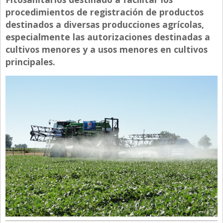
procedimientos de registración de productos
Directivos
destinados a diversas producciones agrícolas,
Ecología y Ambiente
especialmente las autorizaciones destinadas a
Economía
cultivos menores y a usos menores en cultivos
principales.
El Experto
El Innovador
El Precio Que Yo Ví
Entrevista
Entrevista Exclusiva
Finanzas
Gastronomia
Internacionales
La Opinión del Director
Legales