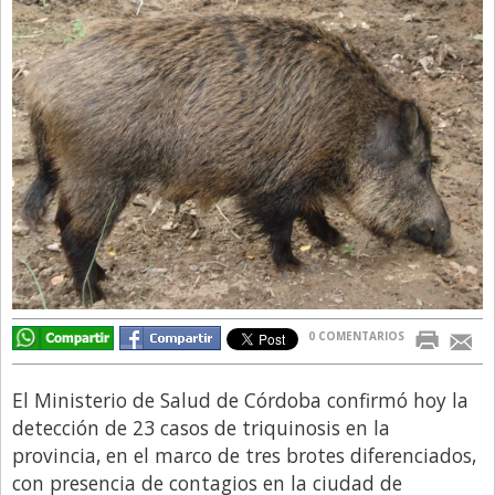
Directivos
Ecología y Ambiente
Economía
El Experto
El Innovador
El Precio Que Yo Ví
Entrevista
Entrevista Exclusiva
Finanzas
0 COMENTARIOS
Gastronomia
El Ministerio de Salud de Córdoba confirmó hoy la
Internacionales
detección de 23 casos de triquinosis en la
La Opinión del Director
provincia, en el marco de tres brotes diferenciados,
con presencia de contagios en la ciudad de
Legales