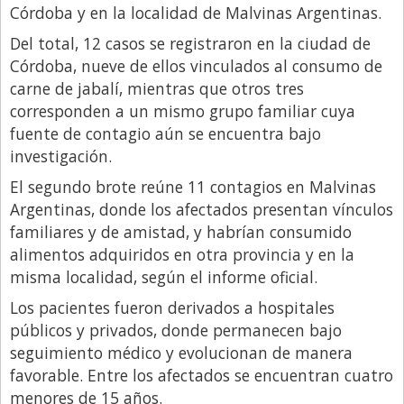
Córdoba y en la localidad de Malvinas Argentinas.
Libro de Quejas
Del total, 12 casos se registraron en la ciudad de
Medios
Córdoba, nueve de ellos vinculados al consumo de
carne de jabalí, mientras que otros tres
Millonarios
corresponden a un mismo grupo familiar cuya
Minuto Lanzamiento
fuente de contagio aún se encuentra bajo
Negocios
investigación.
El segundo brote reúne 11 contagios en Malvinas
Opinion
Argentinas, donde los afectados presentan vínculos
País
familiares y de amistad, y habrían consumido
Política
alimentos adquiridos en otra provincia y en la
misma localidad, según el informe oficial.
Publicidad y Marketing
Los pacientes fueron derivados a hospitales
Real Estate y Propiedades
públicos y privados, donde permanecen bajo
Responsabilidad Social
seguimiento médico y evolucionan de manera
favorable. Entre los afectados se encuentran cuatro
Salidas
menores de 15 años.