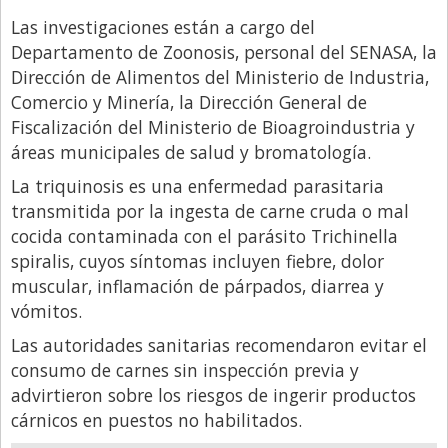
Santa Fe
Las investigaciones están a cargo del
Show Business
Departamento de Zoonosis, personal del SENASA, la
Sociedad
Dirección de Alimentos del Ministerio de Industria,
Comercio y Minería, la Dirección General de
Tecnología
Fiscalización del Ministerio de Bioagroindustria y
Tendencias
áreas municipales de salud y bromatología.
Viajes
La triquinosis es una enfermedad parasitaria
transmitida por la ingesta de carne cruda o mal
cocida contaminada con el parásito Trichinella
spiralis, cuyos síntomas incluyen fiebre, dolor
muscular, inflamación de párpados, diarrea y
vómitos.
Las autoridades sanitarias recomendaron evitar el
consumo de carnes sin inspección previa y
advirtieron sobre los riesgos de ingerir productos
cárnicos en puestos no habilitados.