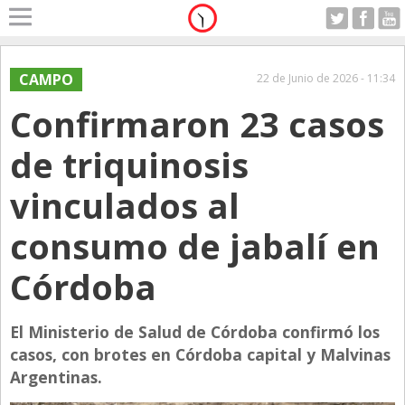
Home
A Motor
CAMPO
22 de Junio de 2026 - 11:34
Viernes 07.08.2026
Confirmaron 23 casos
Alerta
Anticipo
de triquinosis
Campo
vinculados al
Carrera & Emprendedores
consumo de jabalí en
Club House
Coleccionistas
Córdoba
Con Estilo
El Ministerio de Salud de Córdoba confirmó los
De Bolsillo
casos, con brotes en Córdoba capital y Malvinas
Diarios de Argentina
Argentinas.
Diarios del Mundo