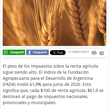
Directivos
Ecología y Ambiente
Economía
El Experto
El Innovador
El Precio Que Yo Ví
0 COMENTARIOS
Entrevista
Entrevista Exclusiva
El peso de los impuestos sobre la renta agrícola
sigue siendo alto. El índice de la Fundación
Finanzas
Agropecuaria para el Desarrollo de Argentina
Gastronomia
(FADA) midió 61,9% para junio de 2026. Esto
significa que, cada $100 de renta agrícola, $61,9 se
Internacionales
destinan al pago de impuestos nacionales,
La Opinión del Director
provinciales y municipales.
Legales