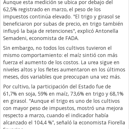
Aunque esta medición se ubica por debajo del
Libro de Quejas
62,5% registrado en marzo, el peso de los
impuestos continúa elevado. "El trigo y girasol se
Medios
beneficiaron por subas de precio, en trigo también
Millonarios
influyó la baja de retenciones", explicó Antonella
Semadeni, economista de FADA.
Minuto Lanzamiento
Sin embargo, no todos los cultivos tuvieron el
Negocios
mismo comportamiento: el maíz sintió con más
Opinion
fuerza el aumento de los costos. La urea sigue en
niveles altos y los fletes aumentaron en los últimos
País
meses, dos variables que preocupan una vez más.
Política
Por cultivo, la participación del Estado fue de
Publicidad y Marketing
61,7% en soja, 59% en maíz, 73,6% en trigo y 68,1%
Real Estate y Propiedades
en girasol. "Aunque el trigo es uno de los cultivos
con mayor peso de impuestos, mostró una mejora
Responsabilidad Social
respecto a marzo, cuando el indicador había
Salidas
alcanzado el 104,4 %”, señaló la economista Fiorella