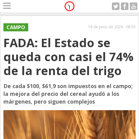
Home
A Motor
CAMPO
18 de Junio de 2026 - 08:55
Jueves 06.08.2026
FADA: El Estado se
Alerta
Anticipo
queda con casi el 74%
Campo
de la renta del trigo
Carrera & Emprendedores
Club House
De cada $100, $61,9 son impuestos en el campo;
Coleccionistas
la mejora del precio del cereal ayudó a los
márgenes, pero siguen complejos
Con Estilo
De Bolsillo
Diarios de Argentina
Diarios del Mundo