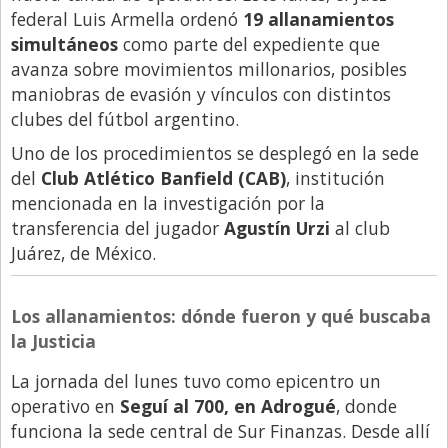
federal Luis Armella ordenó
19 allanamientos
Libro de Quejas
simultáneos
como parte del expediente que
Medios
avanza sobre movimientos millonarios, posibles
maniobras de evasión y vínculos con distintos
Millonarios
clubes del fútbol argentino.
Minuto Lanzamiento
Uno de los procedimientos se desplegó en la sede
Negocios
del
Club Atlético Banfield (CAB)
, institución
mencionada en la investigación por la
Opinion
transferencia del jugador
Agustín Urzi
al club
País
Juárez, de México.
Política
Publicidad y Marketing
Los allanamientos: dónde fueron y qué buscaba
la Justicia
Real Estate y Propiedades
La jornada del lunes tuvo como epicentro un
Responsabilidad Social
operativo en
Seguí al 700, en Adrogué
, donde
Salidas
funciona la sede central de Sur Finanzas. Desde allí