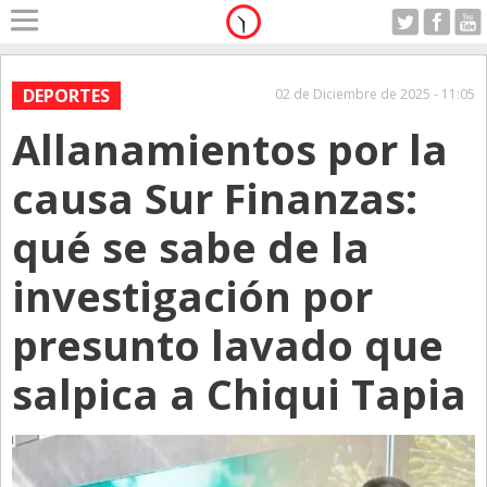
Home
A Motor
DEPORTES
02 de Diciembre de 2025 - 11:05
Sabado 08.08.2026
Allanamientos por la
Alerta
Anticipo
causa Sur Finanzas:
Campo
qué se sabe de la
Carrera & Emprendedores
investigación por
Club House
Coleccionistas
presunto lavado que
Con Estilo
salpica a Chiqui Tapia
De Bolsillo
Diarios de Argentina
Diarios del Mundo