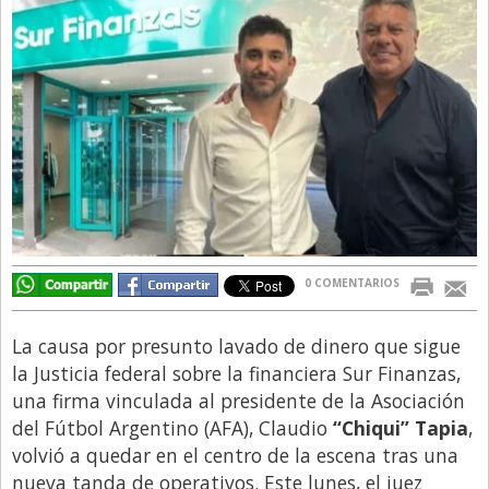
Directivos
Ecología y Ambiente
Economía
El Experto
El Innovador
El Precio Que Yo Ví
Entrevista
0 COMENTARIOS
Entrevista Exclusiva
Finanzas
La causa por presunto lavado de dinero que sigue
Gastronomia
la Justicia federal sobre la financiera Sur Finanzas,
una firma vinculada al presidente de la Asociación
Internacionales
del Fútbol Argentino (AFA), Claudio
“Chiqui” Tapia
,
La Opinión del Director
volvió a quedar en el centro de la escena tras una
nueva tanda de operativos. Este lunes, el juez
Legales