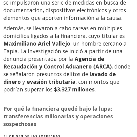
Santa Fe
se impulsaron una serie de medidas en busca de
documentación, dispositivos electrónicos y otros
Show Business
elementos que aporten información a la causa.
Sociedad
Además, se llevaron a cabo tareas en múltiples
Tecnología
domicilios ligados a la financiera, cuyo titular es
Maximiliano Ariel Vallejo
, un hombre cercano a
Tendencias
Tapia. La investigación se inició a partir de una
Viajes
denuncia presentada por la
Agencia de
Recaudación y Control Aduanero (ARCA)
, donde
se señalaron presuntos delitos de
lavado de
dinero
y
evasión tributaria
, con montos que
podrían superar los
$3.327 millones
.
Por qué la financiera quedó bajo la lupa:
transferencias millonarias y operaciones
sospechosas
EL ORIGEN DE LAS SOSPECHAS