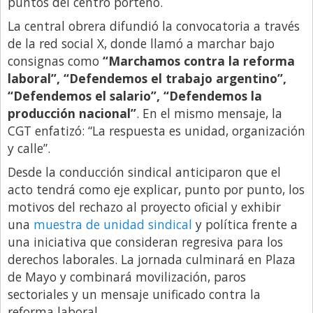
puntos del centro porteño.
Libro de Quejas
La central obrera difundió la convocatoria a través
de la red social X, donde llamó a marchar bajo
Medios
consignas como
“Marchamos contra la reforma
Millonarios
laboral”, “Defendemos el trabajo argentino”,
Minuto Lanzamiento
“Defendemos el salario”, “Defendemos la
producción nacional”
. En el mismo mensaje, la
Negocios
CGT enfatizó: “La respuesta es unidad, organización
Opinion
y calle”.
País
Desde la conducción sindical anticiparon que el
acto tendrá como eje explicar, punto por punto, los
Política
motivos del rechazo al proyecto oficial y exhibir
Publicidad y Marketing
una
muestra de unidad sindical
y política frente a
una iniciativa que consideran regresiva para los
Real Estate y Propiedades
derechos laborales. La jornada culminará en Plaza
Responsabilidad Social
de Mayo y combinará movilización, paros
Salidas
sectoriales y un mensaje unificado contra la
reforma laboral.