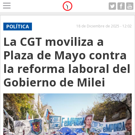
Home
A Motor
POLÍTICA
18 de Diciembre de 2025 - 12:02
Domingo 09.08.2026
La CGT moviliza a
Alerta
Anticipo
Plaza de Mayo contra
Campo
la reforma laboral del
Carrera & Emprendedores
Gobierno de Milei
Club House
Coleccionistas
Con Estilo
De Bolsillo
Diarios de Argentina
Diarios del Mundo