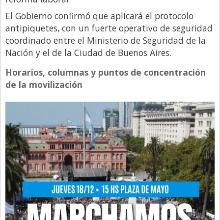
Santa Fe
El Gobierno confirmó que aplicará el protocolo
Show Business
antipiquetes, con un fuerte operativo de seguridad
Sociedad
coordinado entre el Ministerio de Seguridad de la
Nación y el de la Ciudad de Buenos Aires.
Tecnología
Tendencias
Horarios, columnas y puntos de concentración
de la movilización
Viajes