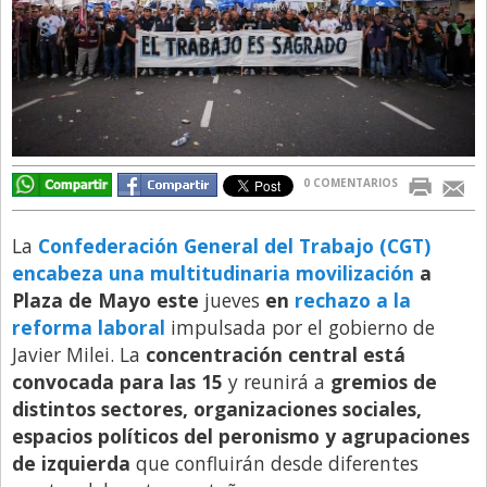
Directivos
Ecología y Ambiente
Economía
El Experto
El Innovador
0 COMENTARIOS
El Precio Que Yo Ví
La
Confederación General del Trabajo (CGT)
Entrevista
encabeza una multitudinaria
movilización
a
Entrevista Exclusiva
Plaza de Mayo este
jueves
en
rechazo a la
reforma laboral
impulsada por el gobierno de
Finanzas
Javier Milei. La
concentración central está
Gastronomia
convocada para las 15
y reunirá a
gremios de
Internacionales
distintos sectores, organizaciones sociales,
espacios políticos del peronismo y agrupaciones
La Opinión del Director
de izquierda
que confluirán desde diferentes
Legales