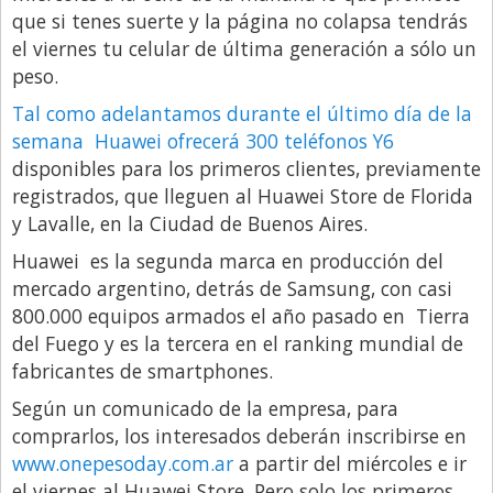
que si tenes suerte y la página no colapsa tendrás
Libro de Quejas
el viernes tu celular de última generación a sólo un
Medios
peso.
Millonarios
Tal como adelantamos durante el último día de la
semana Huawei ofrecerá 300 teléfonos Y6
Minuto Lanzamiento
disponibles para los primeros clientes, previamente
Negocios
registrados, que lleguen al Huawei Store de Florida
y Lavalle, en la Ciudad de Buenos Aires.
Opinion
Huawei es la segunda marca en producción del
País
mercado argentino, detrás de Samsung, con casi
Política
800.000 equipos armados el año pasado en Tierra
del Fuego y es la tercera en el ranking mundial de
Publicidad y Marketing
fabricantes de smartphones.
Real Estate y Propiedades
Según un comunicado de la empresa, para
Responsabilidad Social
comprarlos, los interesados deberán inscribirse en
Salidas
www.onepesoday.com.ar
a partir del miércoles e ir
el viernes al Huawei Store. Pero solo los primeros