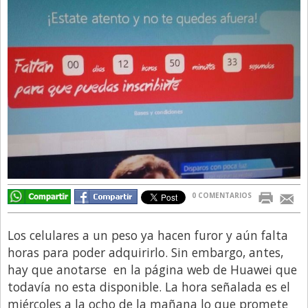
Directivos
Ecología y Ambiente
Economía
El Experto
El Innovador
El Precio Que Yo Ví
Entrevista
Entrevista Exclusiva
0 COMENTARIOS
Finanzas
Gastronomia
Los celulares a un peso ya hacen furor y aún falta
horas para poder adquirirlo. Sin embargo, antes,
Internacionales
hay que anotarse en la página web de Huawei que
La Opinión del Director
todavía no esta disponible. La hora señalada es el
miércoles a la ocho de la mañana lo que promete
Legales