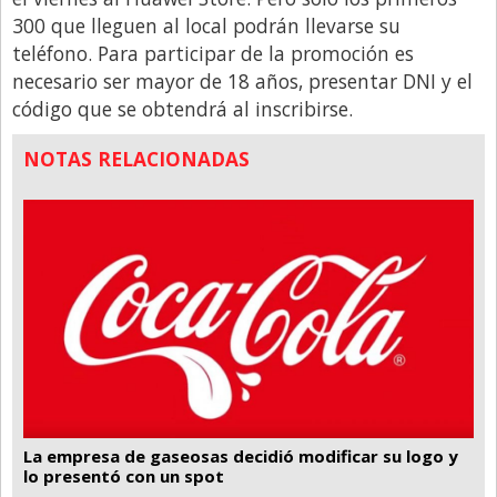
Santa Fe
300 que lleguen al local podrán llevarse su
Show Business
teléfono. Para participar de la promoción es
necesario ser mayor de 18 años, presentar DNI y el
Sociedad
código que se obtendrá al inscribirse.
Tecnología
NOTAS RELACIONADAS
Tendencias
Viajes
La empresa de gaseosas decidió modificar su logo y
lo presentó con un spot