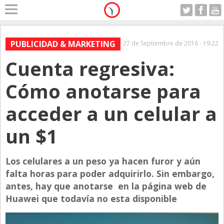
Home
A Motor
PUBLICIDAD & MARKETING
27 de Septiembre de 2016 - 19:22
Viernes 07.08.2026
Cuenta regresiva:
Alerta
Anticipo
Cómo anotarse para
Campo
acceder a un celular a
Carrera & Emprendedores
un $1
Club House
Coleccionistas
Los celulares a un peso ya hacen furor y aún
Con Estilo
falta horas para poder adquirirlo. Sin embargo,
De Bolsillo
antes, hay que anotarse en la página web de
Huawei que todavía no esta disponible
Diarios de Argentina
Diarios del Mundo