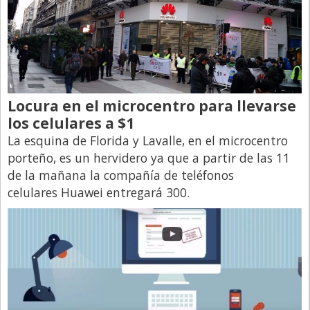
Santa Fe
Show Business
Sociedad
Tecnología
Tendencias
Locura en el microcentro para llevarse
los celulares a $1
Viajes
La esquina de Florida y Lavalle, en el microcentro
porteño, es un hervidero ya que a partir de las 11
de la mañana la compañía de teléfonos
celulares Huawei entregará 300.