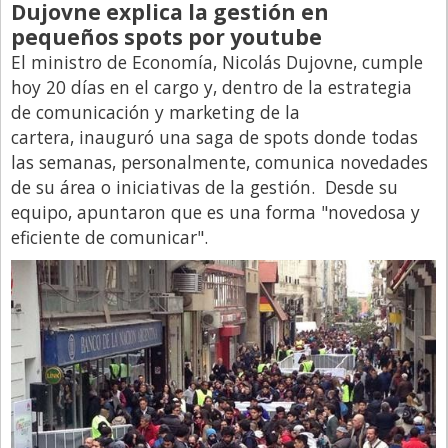
Dujovne explica la gestión en
Directivos
pequeños spots por youtube
Ecología y Ambiente
El ministro de Economía, Nicolás Dujovne, cumple
hoy 20 días en el cargo y, dentro de la estrategia
Economía
de comunicación y marketing de la
El Experto
cartera, inauguró una saga de spots donde todas
las semanas, personalmente, comunica novedades
El Innovador
de su área o iniciativas de la gestión. Desde su
El Precio Que Yo Ví
equipo, apuntaron que es una forma "novedosa y
Entrevista
eficiente de comunicar".
Entrevista Exclusiva
Finanzas
Gastronomia
Internacionales
La Opinión del Director
Legales