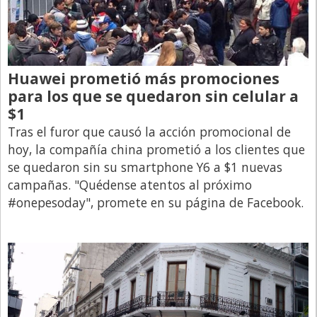
Libro de Quejas
Medios
Millonarios
Huawei prometió más promociones
para los que se quedaron sin celular a
Minuto Lanzamiento
$1
Negocios
Tras el furor que causó la acción promocional de
Opinion
hoy, la compañía china prometió a los clientes que
se quedaron sin su smartphone Y6 a $1 nuevas
País
campañas. "Quédense atentos al próximo
Política
#onepesoday", promete en su página de Facebook.
Publicidad y Marketing
Real Estate y Propiedades
Responsabilidad Social
Salidas