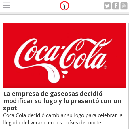
Home
A Motor
Jueves 06.08.2026
Alerta
Anticipo
Campo
Carrera & Emprendedores
Club House
Coleccionistas
La empresa de gaseosas decidió
Con Estilo
modificar su logo y lo presentó con un
De Bolsillo
spot
Coca Cola decidió cambiar su logo para celebrar la
Diarios de Argentina
llegada del verano en los países del norte.
Diarios del Mundo