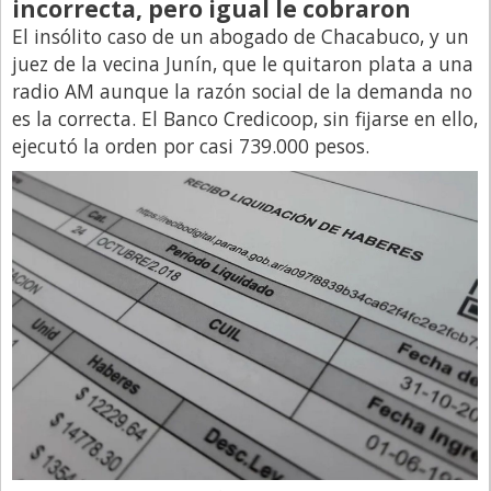
incorrecta, pero igual le cobraron
Directivos
El insólito caso de un abogado de Chacabuco, y un
juez de la vecina Junín, que le quitaron plata a una
Ecología y Ambiente
radio AM aunque la razón social de la demanda no
Economía
es la correcta. El Banco Credicoop, sin fijarse en ello,
El Experto
ejecutó la orden por casi 739.000 pesos.
El Innovador
El Precio Que Yo Ví
Entrevista
Entrevista Exclusiva
Finanzas
Gastronomia
Internacionales
La Opinión del Director
Legales