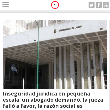
Home
A Motor
Sabado 08.08.2026
Alerta
Anticipo
Campo
Carrera & Emprendedores
Club House
Coleccionistas
Con Estilo
De Bolsillo
Inseguridad jurídica en pequeña
Diarios de Argentina
escala: un abogado demandó, la jueza
falló a favor, la razón social es
Diarios del Mundo