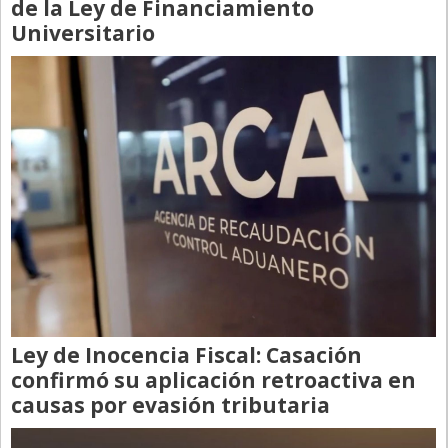
Santa Fe
de la Ley de Financiamiento
Universitario
Show Business
Sociedad
Tecnología
Tendencias
Viajes
Ley de Inocencia Fiscal: Casación
confirmó su aplicación retroactiva en
causas por evasión tributaria