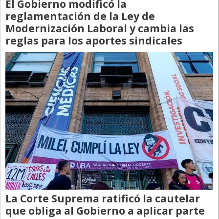
El Gobierno modificó la
reglamentación de la Ley de
Libro de Quejas
Modernización Laboral y cambia las
Medios
reglas para los aportes sindicales
Millonarios
Minuto Lanzamiento
Negocios
Opinion
País
Política
Publicidad y Marketing
Real Estate y Propiedades
Responsabilidad Social
La Corte Suprema ratificó la cautelar
Salidas
que obliga al Gobierno a aplicar parte