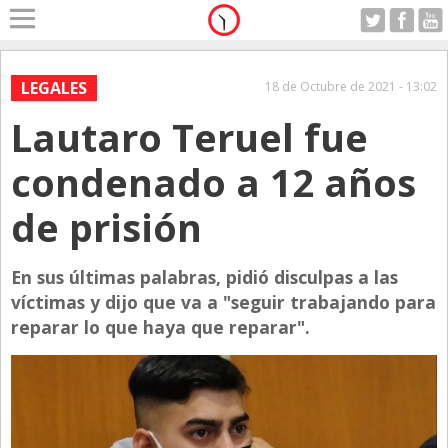
Home
A Motor
LEGALES
18 de Octubre de 2021 - 13:02
Viernes 07.08.2026
Lautaro Teruel fue
Alerta
Anticipo
condenado a 12 años
Campo
de prisión
Carrera & Emprendedores
Club House
En sus últimas palabras, pidió disculpas a las
Coleccionistas
víctimas y dijo que va a "seguir trabajando para
reparar lo que haya que reparar".
Con Estilo
De Bolsillo
Diarios de Argentina
Diarios del Mundo