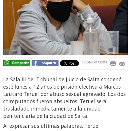
Directivos
Ecología y Ambiente
Economía
El Experto
El Innovador
El Precio Que Yo Ví
0 COMENTARIOS
Entrevista
Entrevista Exclusiva
La Sala III del Tribunal de Juicio de Salta condenó
este lunes a 12 años de prisión efectiva a Marcos
Finanzas
Lautaro Teruel por abuso sexual agravado. Los dos
Gastronomia
coimputados fueron absueltos. Teruel será
trasladado inmediatamente a la unidad
Internacionales
penitenciaria de la ciudad de Salta.
La Opinión del Director
Al expresar sus últimas palabras, Teruel
Legales