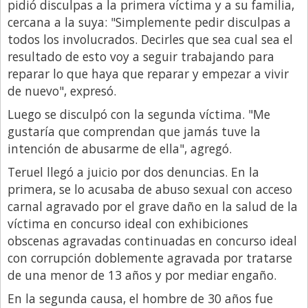
pidió disculpas a la primera víctima y a su familia,
Libro de Quejas
cercana a la suya: "Simplemente pedir disculpas a
todos los involucrados. Decirles que sea cual sea el
Medios
resultado de esto voy a seguir trabajando para
Millonarios
reparar lo que haya que reparar y empezar a vivir
de nuevo", expresó.
Minuto Lanzamiento
Luego se disculpó con la segunda víctima. "Me
Negocios
gustaría que comprendan que jamás tuve la
Opinion
intención de abusarme de ella", agregó.
País
Teruel llegó a juicio por dos denuncias. En la
primera, se lo acusaba de abuso sexual con acceso
Política
carnal agravado por el grave daño en la salud de la
Publicidad y Marketing
víctima en concurso ideal con exhibiciones
Real Estate y Propiedades
obscenas agravadas continuadas en concurso ideal
con corrupción doblemente agravada por tratarse
Responsabilidad Social
de una menor de 13 años y por mediar engaño.
Salidas
En la segunda causa, el hombre de 30 años fue