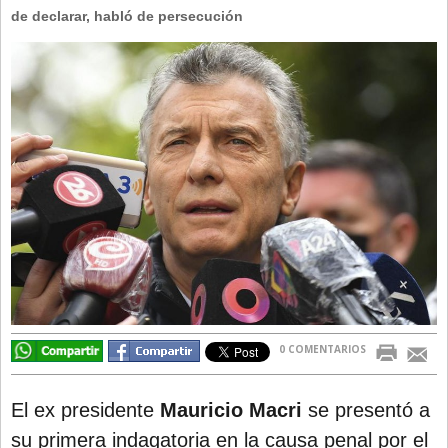
de declarar, habló de persecución
Directivos
Ecología y Ambiente
Economía
El Experto
El Innovador
El Precio Que Yo Ví
Entrevista
Entrevista Exclusiva
Finanzas
Gastronomia
0 COMENTARIOS
Internacionales
La Opinión del Director
El ex presidente
Mauricio Macri
se presentó a
su primera indagatoria en la causa penal por el
Legales