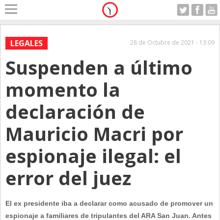
Home
A Motor
LEGALES
28 de Octubre de 2021 - 13:09
Domingo 09.08.2026
Suspenden a último
Alerta
Anticipo
momento la
Campo
declaración de
Carrera & Emprendedores
Mauricio Macri por
Club House
Coleccionistas
espionaje ilegal: el
Con Estilo
error del juez
De Bolsillo
Diarios de Argentina
El ex presidente iba a declarar como acusado de promover un
Diarios del Mundo
espionaje a familiares de tripulantes del ARA San Juan. Antes