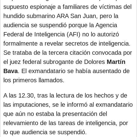
supuesto espionaje a familiares de víctimas del
Libro de Quejas
hundido submarino ARA San Juan, pero la
Medios
audiencia se suspendió porque la Agencia
Millonarios
Federal de Inteligencia (AFI) no lo autorizó
Minuto Lanzamiento
formalmente a revelar secretos de inteligencia.
Negocios
Se trataba de la tercera citación convocada por
el juez federal subrogante de Dolores
Martín
Opinion
Bava
. El exmandatario se había ausentado de
País
los primeros llamados.
Política
Publicidad y Marketing
A las 12.30, tras la lectura de los hechos y de
las imputaciones, se le informó al exmandatario
Real Estate y Propiedades
que aún no estaba la presentación del
Responsabilidad Social
relevamiento de las tareas de inteligencia, por
Salidas
lo que audiencia se suspendió.