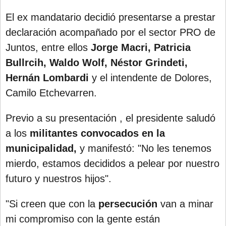
Santa Fe
El ex mandatario decidió presentarse a prestar
Show Business
declaración acompañado por el sector PRO de
Sociedad
Juntos, entre ellos
Jorge Macri, Patricia
Tecnología
Bullrcih, Waldo Wolf, Néstor Grindeti,
Tendencias
Hernán Lombardi
y el intendente de Dolores,
Viajes
Camilo Etchevarren.
Previo a su presentación , el presidente saludó
a los
militantes convocados en la
municipalidad,
y manifestó: "No les tenemos
mierdo, estamos decididos a pelear por nuestro
futuro y nuestros hijos".
"Si creen que con la
persecución
van a minar
mi compromiso con la gente están