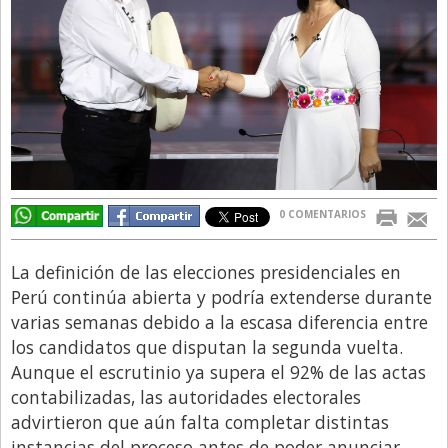
Directivos
Ecología y Ambiente
Economía
El Experto
El Innovador
El Precio Que Yo Ví
0 COMENTARIOS
Entrevista
Entrevista Exclusiva
La definición de las elecciones presidenciales en
Perú continúa abierta y podría extenderse durante
Finanzas
varias semanas debido a la escasa diferencia entre
Gastronomia
los candidatos que disputan la segunda vuelta.
Aunque el escrutinio ya supera el 92% de las actas
Internacionales
contabilizadas, las autoridades electorales
La Opinión del Director
advirtieron que aún falta completar distintas
Legales
instancias del proceso antes de poder anunciar