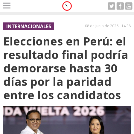
Home
A Motor
INTERNACIONALES
08 de Junio de 2026 - 14:38
Sabado 08.08.2026
Elecciones en Perú: el
Alerta
Anticipo
resultado final podría
Campo
demorarse hasta 30
Carrera & Emprendedores
días por la paridad
Club House
Coleccionistas
entre los candidatos
Con Estilo
De Bolsillo
Diarios de Argentina
Diarios del Mundo