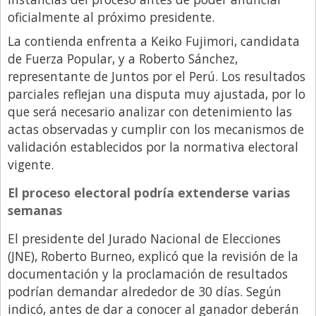
oficialmente al próximo presidente.
Libro de Quejas
La contienda enfrenta a Keiko Fujimori, candidata
Medios
de Fuerza Popular, y a Roberto Sánchez,
Millonarios
representante de Juntos por el Perú. Los resultados
parciales reflejan una disputa muy ajustada, por lo
Minuto Lanzamiento
que será necesario analizar con detenimiento las
Negocios
actas observadas y cumplir con los mecanismos de
Opinion
validación establecidos por la normativa electoral
vigente.
País
El proceso electoral podría extenderse varias
Política
semanas
Publicidad y Marketing
El presidente del Jurado Nacional de Elecciones
Real Estate y Propiedades
(JNE), Roberto Burneo, explicó que la revisión de la
Responsabilidad Social
documentación y la proclamación de resultados
podrían demandar alrededor de 30 días. Según
Salidas
indicó, antes de dar a conocer al ganador deberán