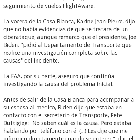
Santa Fe
seguimiento de vuelos FlightAware.
Show Business
La vocera de la Casa Blanca, Karine Jean-Pierre, dijo
Sociedad
que no había evidencias de que se tratara de un
Tecnología
ciberataque, aunque remarcó que el presidente, Joe
Biden, "pidió al Departamento de Transporte que
Tendencias
realice una investigación completa sobre las
Viajes
causas" del incidente.
La FAA, por su parte, aseguró que continúa
investigando la causa del problema inicial.
Antes de salir de la Casa Blanca para acompañar a
su esposa al médico, Biden dijo que estaba en
contacto con el secretario de Transporte, Pete
Buttigieg: "No saben cuál es la causa. Pero estaba
hablando por teléfono con él (...) Les dije que me
informen directamente cuando se enteren", dijo el