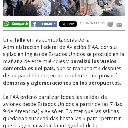
Directivos
Ecología y Ambiente
0 COMENTARIOS
Economía
El Experto
Una
falla
en las computadoras de la
Administración Federal de Aviación (FAA, por sus
El Innovador
siglas en inglés) de Estados Unidos se produjo en la
El Precio Que Yo Ví
mañana de este miércoles y
paralizó los vuelos
Entrevista
comerciales del país
, que se reanudaron después
de un par de horas, en un incidente que provocó
Entrevista Exclusiva
demoras y aglomeraciones en los aeropuertos
.
Finanzas
La FAA ordenó paralizar todas las salidas de
Gastronomia
aviones desde Estados Unidos a partir de las 7 (las
Internacionales
9 de Argentina) y avisó en Twitter que las salidas
La Opinión del Director
quedarían suspendidas hasta las 9 para "permitir
que la agencia valide la integridad de la
Legales