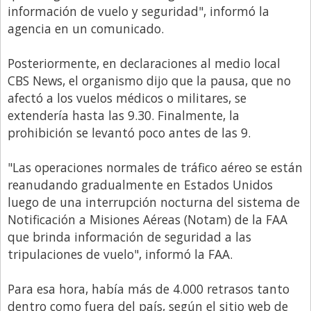
información de vuelo y seguridad", informó la
Libro de Quejas
agencia en un comunicado.
Medios
Posteriormente, en declaraciones al medio local
Millonarios
CBS News, el organismo dijo que la pausa, que no
Minuto Lanzamiento
afectó a los vuelos médicos o militares, se
extendería hasta las 9.30. Finalmente, la
Negocios
prohibición se levantó poco antes de las 9.
Opinion
"Las operaciones normales de tráfico aéreo se están
País
reanudando gradualmente en Estados Unidos
Política
luego de una interrupción nocturna del sistema de
Publicidad y Marketing
Notificación a Misiones Aéreas (Notam) de la FAA
que brinda información de seguridad a las
Real Estate y Propiedades
tripulaciones de vuelo", informó la FAA.
Responsabilidad Social
Para esa hora, había más de 4.000 retrasos tanto
Salidas
dentro como fuera del país, según el sitio web de