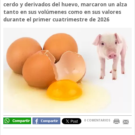
cerdo y derivados del huevo, marcaron un alza
Directivos
tanto en sus volúmenes como en sus valores
Ecología y Ambiente
durante el primer cuatrimestre de 2026
Economía
El Experto
El Innovador
El Precio Que Yo Ví
Entrevista
Entrevista Exclusiva
Finanzas
Gastronomia
Internacionales
0 COMENTARIOS
La Opinión del Director
Legales