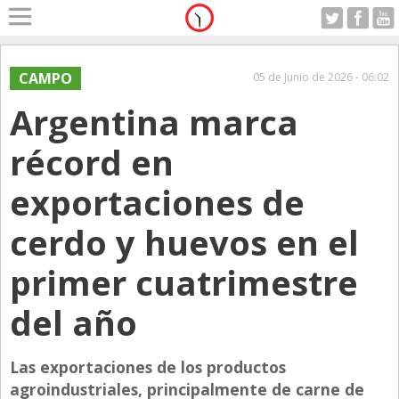
Home
A Motor
CAMPO
05 de Junio de 2026 - 06:02
Sabado 08.08.2026
Argentina marca
Alerta
Anticipo
récord en
Campo
exportaciones de
Carrera & Emprendedores
cerdo y huevos en el
Club House
Coleccionistas
primer cuatrimestre
Con Estilo
del año
De Bolsillo
Diarios de Argentina
Las exportaciones de los productos
agroindustriales, principalmente de carne de
Diarios del Mundo