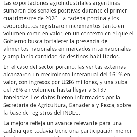
Las exportaciones agroindustriales argentinas
Libro de Quejas
sumaron dos señales positivas durante el primer
cuatrimestre de 2026. La cadena porcina y los
Medios
ovoproductos registraron incrementos tanto en
Millonarios
volumen como en valor, en un contexto en el que el
Gobierno busca fortalecer la presencia de
Minuto Lanzamiento
alimentos nacionales en mercados internacionales
Negocios
y ampliar la cantidad de destinos habilitados.
Opinion
En el caso del sector porcino, las ventas externas
País
alcanzaron un crecimiento interanual del 161% en
valor, con ingresos por US$6 millones, y una suba
Política
del 78% en volumen, hasta llegar a 5.137
Publicidad y Marketing
toneladas. Los datos fueron informados por la
Secretaría de Agricultura, Ganadería y Pesca, sobre
Real Estate y Propiedades
la base de registros del INDEC.
Responsabilidad Social
La mejora refleja un avance relevante para una
Salidas
cadena que todavía tiene una participación menor