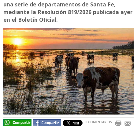
una serie de departamentos de Santa Fe,
Directivos
mediante la Resolución 819/2026 publicada ayer
Ecología y Ambiente
en el Boletín Oficial.
Economía
El Experto
El Innovador
El Precio Que Yo Ví
Entrevista
Entrevista Exclusiva
Finanzas
Gastronomia
Internacionales
0 COMENTARIOS
La Opinión del Director
Legales