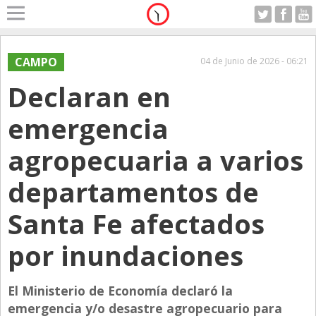
Home
A Motor
CAMPO
04 de Junio de 2026 - 06:21
Viernes 07.08.2026
Declaran en
Alerta
Anticipo
emergencia
Campo
agropecuaria a varios
Carrera & Emprendedores
departamentos de
Club House
Coleccionistas
Santa Fe afectados
Con Estilo
por inundaciones
De Bolsillo
Diarios de Argentina
El Ministerio de Economía declaró la
emergencia y/o desastre agropecuario para
Diarios del Mundo