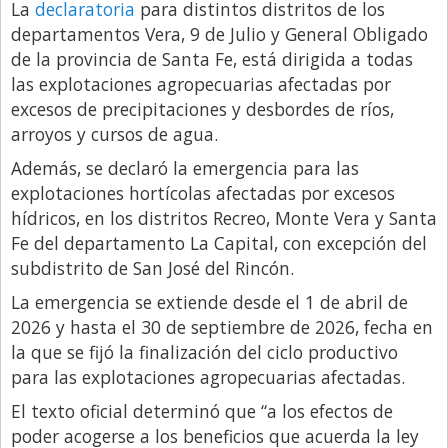
La
declaratoria
para distintos distritos de los
Libro de Quejas
departamentos Vera, 9 de Julio y General Obligado
de la provincia de Santa Fe, está dirigida a todas
Medios
las explotaciones agropecuarias afectadas por
Millonarios
excesos de precipitaciones y desbordes de ríos,
arroyos y cursos de agua.
Minuto Lanzamiento
Además, se declaró la emergencia para las
Negocios
explotaciones hortícolas afectadas por excesos
Opinion
hídricos, en los distritos Recreo, Monte Vera y Santa
País
Fe del departamento La Capital, con excepción del
subdistrito de San José del Rincón.
Política
La emergencia se extiende desde el 1 de abril de
Publicidad y Marketing
2026 y hasta el 30 de septiembre de 2026, fecha en
Real Estate y Propiedades
la que se fijó la finalización del ciclo productivo
para las explotaciones agropecuarias afectadas.
Responsabilidad Social
El texto oficial determinó que “a los efectos de
Salidas
poder acogerse a los beneficios que acuerda la ley