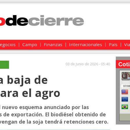
egocios
Campo
Finanzas
Internacionales
País
Vi
03 de Junio de 2026 - 05:40
la baja de
ara el agro
 el nuevo esquema anunciado por las
 de exportación. El biodiésel obtenido de
vengan de la soja tendrá retenciones cero.