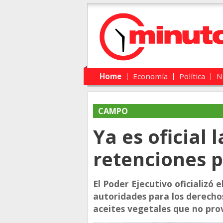
Main menu
Skip to primary content
Skip to secondary content
Home
Economía
Política
N
CAMPO
Ya es oficial 
retenciones p
El Poder Ejecutivo oficializó
autoridades para los derechos
aceites vegetales que no pro