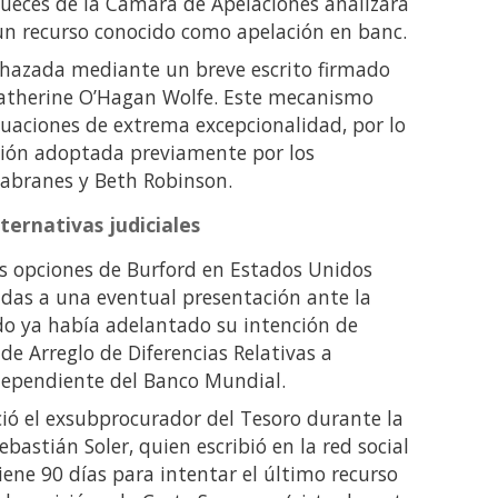
s jueces de la Cámara de Apelaciones analizara
n recurso conocido como apelación en banc.
echazada mediante un breve escrito firmado
 Catherine O’Hagan Wolfe. Este mecanismo
tuaciones de extrema excepcionalidad, por lo
isión adoptada previamente por los
Cabranes y Beth Robinson.
ternativas judiciales
as opciones de Burford en Estados Unidos
das a una eventual presentación ante la
do ya había adelantado su intención de
 de Arreglo de Diferencias Relativas a
 dependiente del Banco Mundial.
ció el exsubprocurador del Tesoro durante la
bastián Soler, quien escribió en la red social
tiene 90 días para intentar el último recurso