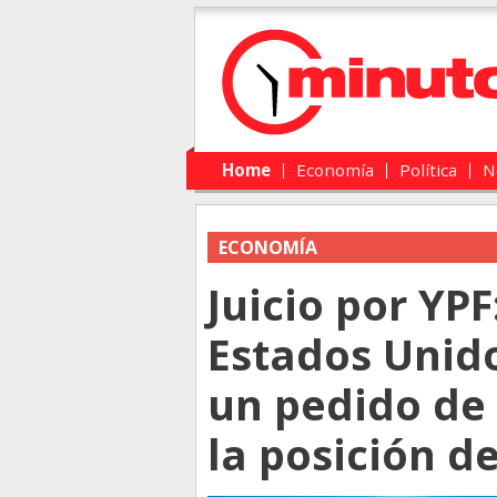
Main menu
Skip to primary content
Skip to secondary content
Home
Economía
Política
N
ECONOMÍA
Juicio por YPF:
Estados Unido
un pedido de 
la posición d