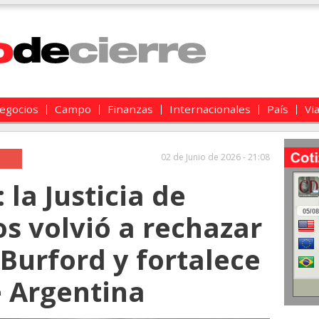
egocios
Campo
Finanzas
Internacionales
País
Vi
02 de Junio de 2026 - 21:08
 la Justicia de
s volvió a rechazar
Burford y fortalece
e Argentina