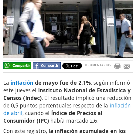
Directivos
Ecología y Ambiente
Economía
El Experto
El Innovador
El Precio Que Yo Ví
0 COMENTARIOS
Entrevista
Entrevista Exclusiva
La
inflación
de mayo fue de 2,1%
, según informó
este jueves el
Instituto Nacional de Estadística y
Finanzas
Censos (Indec)
. El resultado implicó una reducción
Gastronomia
de 0,5 puntos porcentuales respecto de la
inflación
de abril
, cuando el
Índice de Precios al
Internacionales
Consumidor (IPC)
había marcado 2,6.
La Opinión del Director
Con este registro,
la inflación acumulada en los
Legales