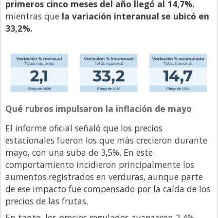
primeros cinco meses del año llegó al 14,7%
,
Libro de Quejas
mientras que
la variación interanual se ubicó en
33,2%.
Medios
Millonarios
Minuto Lanzamiento
Negocios
Opinion
Qué rubros impulsaron la inflación de mayo
País
El informe oficial señaló que los precios
Política
estacionales fueron los que más crecieron durante
Publicidad y Marketing
mayo, con una suba de 3,5%. En este
comportamiento incidieron principalmente los
Real Estate y Propiedades
aumentos registrados en verduras, aunque parte
Responsabilidad Social
de ese impacto fue compensado por la caída de los
precios de las frutas.
Salidas
En tanto, los precios regulados avanzaron 2,4%