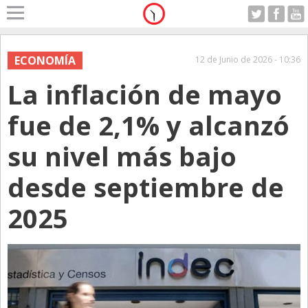
Home
A Motor
ECONOMÍA
12 de Junio de 2026 - 10:36
Viernes 07.08.2026
La inflación de mayo
Alerta
Anticipo
fue de 2,1% y alcanzó
Campo
su nivel más bajo
Carrera & Emprendedores
desde septiembre de
Club House
Coleccionistas
2025
Con Estilo
De Bolsillo
Diarios de Argentina
Diarios del Mundo