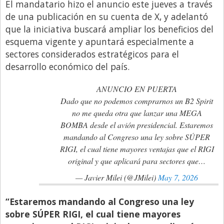
El mandatario hizo el anuncio este jueves a través
Libro de Quejas
de una publicación en su cuenta de X, y adelantó
que la iniciativa buscará ampliar los beneficios del
Medios
esquema vigente y apuntará especialmente a
Millonarios
sectores considerados estratégicos para el
desarrollo económico del país.
Minuto Lanzamiento
Negocios
ANUNCIO EN PUERTA
Dado que no podemos comprarnos un B2 Spirit
Opinion
no me queda otra que lanzar una MEGA
País
BOMBA desde el avión presidencial. Estaremos
mandando al Congreso una ley sobre SÚPER
Política
RIGI, el cual tiene mayores ventajas que el RIGI
Publicidad y Marketing
original y que aplicará para sectores que…
Real Estate y Propiedades
— Javier Milei (@JMilei)
May 7, 2026
Responsabilidad Social
“Estaremos mandando al Congreso una ley
Salidas
sobre SÚPER RIGI, el cual tiene mayores