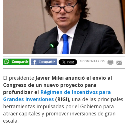
Directivos
Ecología y Ambiente
Economía
El Experto
El Innovador
El Precio Que Yo Ví
0 COMENTARIOS
Entrevista
Entrevista Exclusiva
El presidente
Javier Milei anunció el envío al
Congreso de un nuevo proyecto para
Finanzas
profundizar el
Régimen de Incentivos para
Gastronomia
Grandes Inversiones
(RIGI)
, una de las principales
herramientas impulsadas por el Gobierno para
Internacionales
atraer capitales y promover inversiones de gran
La Opinión del Director
escala.
Legales